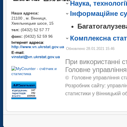
Методологічні 
Кількість пошто
Наука, технології
Основні показ
Методологічні 
Інформаційне су
Наша адреса:
міста Вінниці
21100 , м. Вінниця,
Хмельницьке шосе, 15
Жінки та чолов
Багатогалузев
тел:
(0432) 52 57 77
Держстату)
факс:
(0432) 52 59 96
Комплексна стат
Обновлено 28.01.2021 15:46
При використанні с
Головне управління
©
Головне управління ста
Розробник сайту: управлі
статистики у Вінницькій о