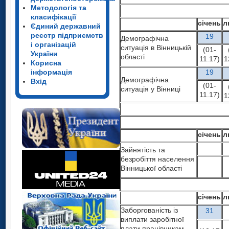
Методологія та
класифікації
січень
л
Єдиний державний
реєстр підприємств
19
Демографічна
і організацій
ситуація в Вінницькій
(01-
України
області
11.17)
1
Корисна
інформація
19
Демографічна
Вхід
(01-
ситуація у Вінниці
11.17)
1
січень
л
Зайнятість та
безробіття населення
Вінницької області
січень
л
Заборгованість із
31
виплати заробітної
плати працівникам