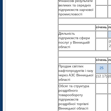
Фінансові результати
великих та середніх
підприємств харчової
промисловості
січень
л
Діяльність
підприємств сфери
(
послуг у Вінницькій
2
області
січень
л
Продаж світлих
25
нафтопродуктів і газу
через АЗС Вінницької
(12.17)
(
області
Обсяг та структура
роздрібного
товарообороту
підприємств
роздрібної торгівлі
Вінницької області