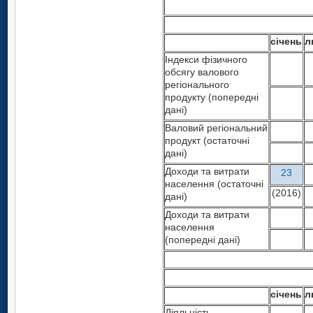
січень
л
Індекси фізичного
обсягу валового
регіонального
продукту (попередні
дані)
Валовий регіональний
продукт (остаточні
дані)
Доходи та витрати
23
населення (остаточні
(2016)
дані)
Доходи та витрати
населення
(попередні дані)
січень
л
Діяльність