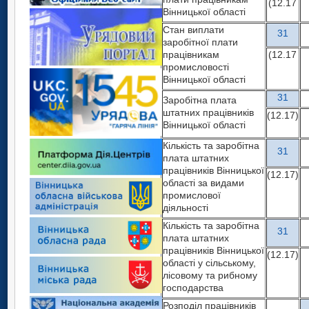
(12.17
Вінницької області
Стан виплати
31
заробітної плати
працівникам
(12.17
промисловості
Вінницької області
31
Заробітна плата
штатних працівників
(12.17)
Вінницької області
Кількість та заробітна
31
плата штатних
працівників Вінницької
(12.17)
області за видами
промислової
діяльності
Кількість та заробітна
31
плата штатних
працівників Вінницької
(12.17)
області у сільському,
лісовому та рибному
господарства
Розподіл працівників