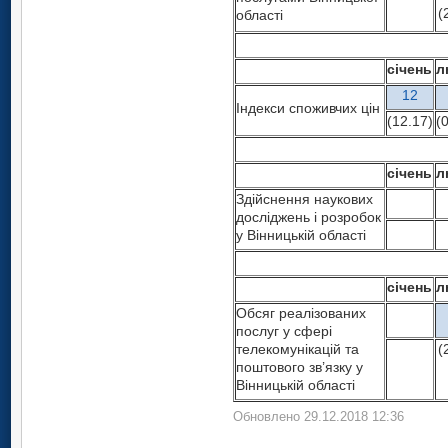
(
області
січень
л
12
Індекси споживчих цін
(12.17)
(
січень
л
Здійснення наукових
досліджень і розробок
у Вінницькій області
січень
л
Обсяг реалізованих
послуг у сфері
телекомунікацій та
(
поштового зв’язку у
Вінницькій області
Обновлено 29.12.2018 12:36