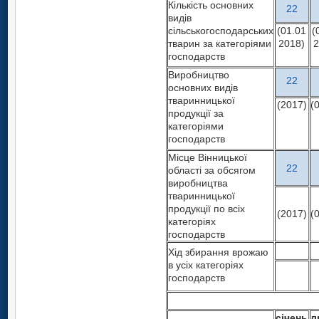
Кількість основних
22
видів
сільськогосподарських
(01.01
(
тварин за категоріями
2018)
2
господарств
Виробництво
22
основних видів
тваринницької
(2017)
(
продукції за
категоріями
господарств
Місце Вінницької
22
області за обсягом
виробництва
тваринницької
продукції по всіх
(2017)
(
категоріях
господарств
Хід збирання врожаю
в усіх категоріях
господарств
січень
л