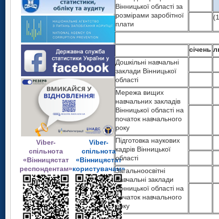
Вінницької області за
розмірами заробітної
(
плати
січень
л
Дошкільні навчальні
заклади Вінницької
області
Мережа вищих
навчальних закладів
Вінницької області на
початок навчального
року
Підготовка наукових
Viber-
Viber-
кадрів Вінницької
спільнота
спільнота
області
«Вінницястат
«Вінницястат
респондентам»
користувачам»
Загальноосвітні
навчальні заклади
Вінницької області на
початок навчального
року