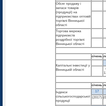
Обсяг продажу і
запаси товарів
(продукції) на
підприємствах оптовій
торгівлі Вінницької
області
Торгова мережа
підприємств
роздрібної торгівлі
Вінницької області
січень
л
Капітальні інвестиції у
Вінницькій області
1
січень
л
17
Індекси
сільськогосподарської
(2017)
(
продукції