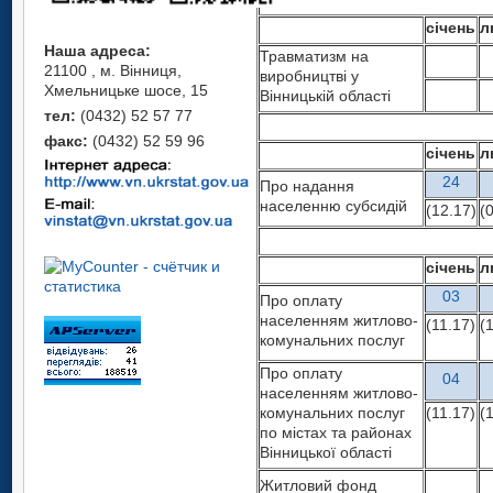
січень
л
Наша адреса:
Травматизм на
21100 , м. Вінниця,
виробництві у
Хмельницьке шосе, 15
Вінницькій області
тел:
(0432) 52 57 77
факс:
(0432) 52 59 96
січень
л
24
Про надання
населенню субсидій
(12.17)
(
січень
л
03
Про оплату
населенням житлово-
(11.17)
(
комунальних послуг
Про оплату
04
населенням житлово-
комунальних послуг
(11.17)
(
по містах та районах
Вінницької області
Житловий фонд