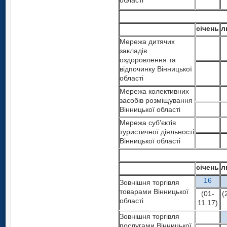
області
січень
л
Мережа дитячих
закладів
оздоровлення та
відпочинку Вінницької
області
Мережа колективних
засобів розміщування
Вінницької області
Мережа суб’єктів
туристичної діяльності
Вінницької області
січень
л
16
Зовнішня торгівля
товарами Вінницької
(01-
(
області
11.17)
Зовнішня торгівля
послугами Вінницької