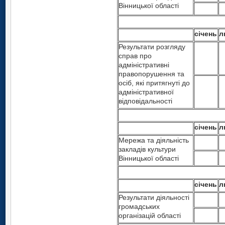
Вінницької області
січень
л
Результати розгляду
справ про
адміністративні
правопорушення та
осіб, які притягнуті до
адміністративної
відповідальності
січень
л
Мережа та діяльність
закладів культури
Вінницької області
січень
л
Результати діяльності
громадських
організацій області