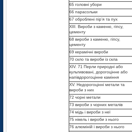
64 взуття
парасольки
65 головні убори
65 головні убори
64 взуття
66 парасольки
66 парасольки
65 головні убори
67 оброблені пір’я та пух
67 оброблені пір’я та пух
66 парасольки
ХIII. Вироби з каменю, гіпсу,
ХIII. Вироби з каменю, гіпсу,
67 оброблені пір’я та пух
цементу
цементу
ХIII. Вироби з каменю, гіпсу,
68 вироби з каменю, гіпсу,
68 вироби з каменю, гіпсу,
цементу
цементу
цементу
68 вироби з каменю, гіпсу,
69 керамічні вироби
69 керамічні вироби
цементу
70 скло та вироби із скла
70 скло та вироби із скла
69 керамічні вироби
XIV. 71 Перли природні або
XIV. 71 Перли природні або
70 скло та вироби із скла
культивовані, дорогоцінне або
культивовані, дорогоцінне або
напівдорогоцінне каміння
XIV. 71 Перли природні або
напівдорогоцінне каміння
культивовані, дорогоцінне або
XV. Недорогоцінні метали та
XV. Недорогоцінні метали та
напівдорогоцінне каміння
вироби з них
вироби з них
XV. Недорогоцінні метали та
72 чорні метали
72 чорні метали
вироби з них
73 вироби з чорних металів
73 вироби з чорних металів
72 чорні метали
74 мідь i вироби з неї
74 мідь i вироби з неї
73 вироби з чорних металів
75 нікель i вироби з нього
75 нікель i вироби з нього
74 мідь i вироби з неї
76 алюміній і вироби з нього
76 алюміній і вироби з нього
75 нікель i вироби з нього