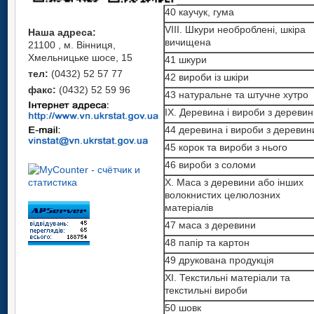
пластмаси та вироби з них
40 каучук, гума
40 каучук, гума
39 пластмаси, полімерні
VIII. Шкури необроблені, шкіра
Наша адреса:
VIII. Шкури необроблені, шкіра
матеріали
вичищена
21100 , м. Вінниця,
вичищена
40 каучук, гума
Хмельницьке шосе, 15
41 шкури
41 шкури
VIII. Шкури необроблені, шкіра
тел:
(0432) 52 57 77
42 вироби із шкіри
42 вироби із шкіри
вичищена
факс:
(0432) 52 59 96
43 натуральне та штучне хутро
43 натуральне та штучне хутро
41 шкури
IX. Деревина і вироби з дереви
IX. Деревина і вироби з
42 вироби із шкіри
деревини
44 деревина і вироби з деревин
43 натуральне та штучне хутро
44 деревина і вироби з
45 корок та вироби з нього
IX. Деревина і вироби з
деревини
деревини
46 вироби з соломи
45 корок та вироби з нього
44 деревина і вироби з
X. Маса з деревини або інших
46 вироби з соломи
деревини
волокнистих целюлозних
матеріалів
X. Маса з деревини або інших
45 корок та вироби з нього
волокнистих целюлозних
47 маса з деревини
X. Маса з деревини або інших
матеріалів
волокнистих целюлозних
48 папір та картон
47 маса з деревини
матеріалів
49 друкована продукція
48 папір та картон
47 маса з деревини
ХI. Текстильні матеріали та
49 друкована продукція
48 папір та картон
текстильні вироби
ХI. Текстильні матеріали та
49 друкована продукція
50 шовк