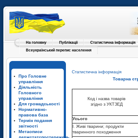
На головну
Публікації
Статистична інформація
Всеукраїнський перепис населення
Статистична інформація
Про Головне
Товарна стр
управління
Діяльність
Головного
Код і назва товарів
управління
Код і назва товарів
згідно з УКТЗЕД
Для громадськості
згідно з УКТЗЕД
Нормативно-
Код і назва товарів
правова база
згідно з УКТЗЕД
Усього
Усього
Термін подання
звітності
I. Живі тварини; продукти
I. Живі тварини; продукти
Метаописи
тваринного походження
тваринного походження
Усього
держстатспостережень