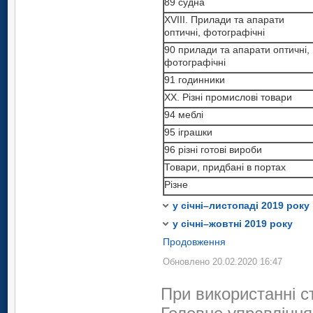
89 судна
89 судна
88 літальні апарати
XVIII. Прилади та апарати
XVIII. Прилади та апарати
89 судна
оптичні, фотографічні
оптичні, фотографічні
XVIII. Прилади та апарати
90 прилади та апарати оптичні,
90 прилади та апарати оптичні
оптичні, фотографічні
фотографічні
фотографічні
90 прилади та апарати оптичні
91 годинники
91 годинники
фотографічні
XX. Різні промислові товари
XX. Різні промислові товари
91 годинники
94 меблі
94 меблі
XX. Різні промислові товари
95 іграшки
95 іграшки
94 меблі
96 різні готові вироби
96 різні готові вироби
95 іграшки
Товари, придбані в портах
Товари, придбані в портах
96 різні готові вироби
Різне
Різне
Товари, придбані в портах
у січні–листопаді 2019 року
Різне
у січні–жовтні 2019 року
Продовження
Обновлено 20.02.2020 16:47
При використанні с