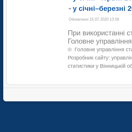
інформації.
у січні–березні 
Обновлено 15.07.2020 13:58
При використанні с
Головне управління
©
Головне управління ста
Розробник сайту: управлі
статистики у Вінницькій о