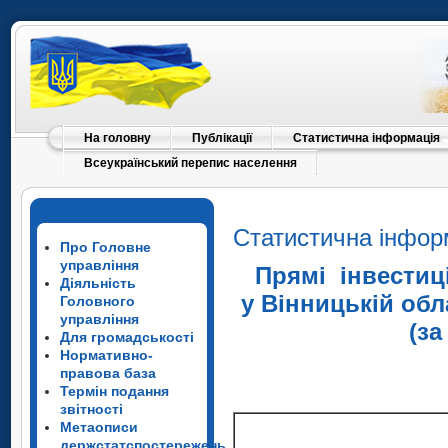
На головну
Публікації
Статистична інформація
Всеукраїнський перепис населення
Статистична інфор
Про Головне
управління
Прямі інвестиції
Діяльність
у Вінницькій обл
Головного
управління
(з
Для громадськості
Нормативно-
правова база
Термін подання
звітності
Метаописи
держстатспостережень