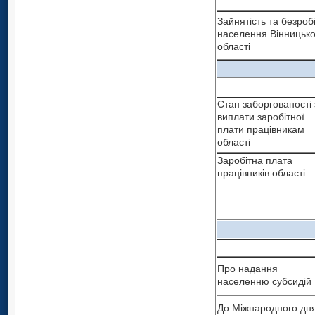
Зайнятість та безроб
населення Вінницько
області
Стан заборгованості 
виплати заробітної
плати працівникам
області
Заробітна плата
працівників області
Про надання
населенню субсидій
До Міжнародного дн