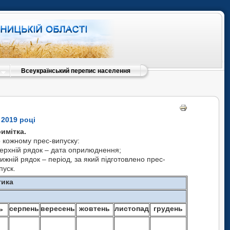
Всеукраїнський перепис населення
2019 році
имітка.
 кожному прес-випуску:
верхній рядок – дата оприлюднення;
нижній рядок – період, за який підготовлено прес-
пуск.
тика
ь
серпень
вересень
жовтень
листопад
грудень