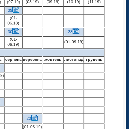
)
(07.19)
(08.19)
(09.19)
(10.19)
(11.19)
09
(01-
06.18)
30
28
(01-
(01-09.19)
06.19)
ь
серпень
вересень
жовтень
листопад
грудень
19)
)
20
(01-06.19)