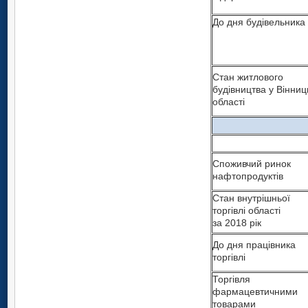
До дня будівельника
Стан житлового
будівництва у Вінниц
області
Споживчий ринок
нафтопродуктів
Стан внутрішньої
торгівлі області
за 2018 рік
До дня працівника
торгівлі
Торгівля
фармацевтичними
товарами