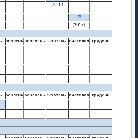
(2018)
26
(2018)
ь
серпень
вересень
жовтень
листопад
грудень
ь
серпень
вересень
жовтень
листопад
грудень
)