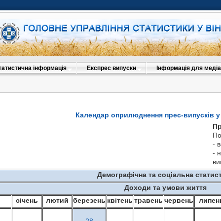
татистична інформація
Експрес випуски
Інформація для медіа
Календар оприлюднення прес-випусків у 
Пр
По
- 
- 
ви
Демографічна та соціальна статис
Доходи та умови життя
січень
лютий
березень
квітень
травень
червень
липен