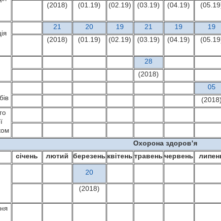
(2018)
(01.19)
(02.19)
(03.19)
(04.19)
(05.19
21
20
19
21
19
19
ія
(2018)
(01.19)
(02.19)
(03.19)
(04.19)
(05.19
28
(2018)
05
бів
(2018
го
ї
ком
Охорона здоров
’
я
січень
лютий
березень
квітень
травень
червень
липен
20
(2018)
дня