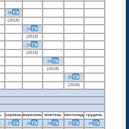
05
(2018)
24
(2018)
24
(2018)
24
(2018)
26
(2018)
ь
серпень
вересень
жовтень
листопад
грудень
23
24
24
25
24