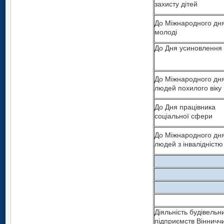
захисту дітей
До Міжнародного дн
молоді
До Дня усиновлення
До Міжнародного дн
людей похилого віку
До Дня працівника
соціальної сфери
До Міжнародного дн
людей з інвалідністю
Діяльність будівельн
підприємств Вінничч