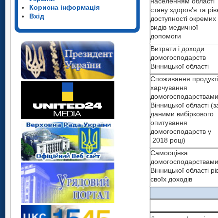
населенням області
Корисна інформація
стану здоров'я та рів
Вхід
доступності окремих
видів медичної
допомоги
Витрати і доходи
домогосподарств
Вінницької області
Споживання продукт
харчування
домогосподарствам
Вінницької області (з
даними вибіркового
опитування
домогосподарств у
2018 році)
Самооцінка
домогосподарствам
Вінницької області рі
своїх доходів