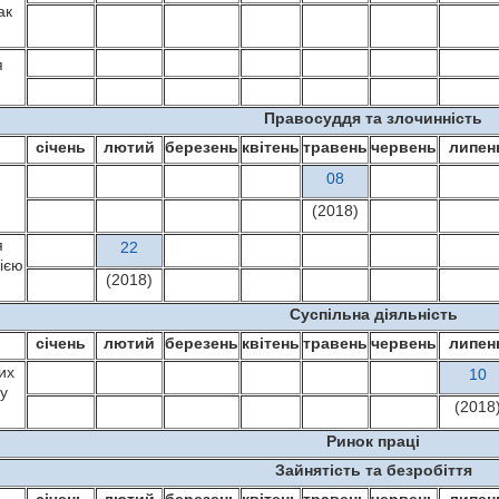
ак
я
Правосуддя та злочинність
січень
лютий
березень
квітень
травень
червень
липен
08
(2018)
я
22
ією
(2018)
Суспільна діяльність
січень
лютий
березень
квітень
травень
червень
липен
их
10
 у
(2018
Ринок праці
Зайнятість та безробіття