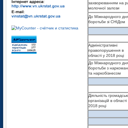
захворюванням на р
молочної залози
До Міжнародного дн
боротьби зі СНІДом
Адміністративні
правопорушення в
області у 2018 році
До Міжнародного дн
боротьби з наркоман
та наркобізнесом
Діяльність громадськ
організацій в області
2018 році