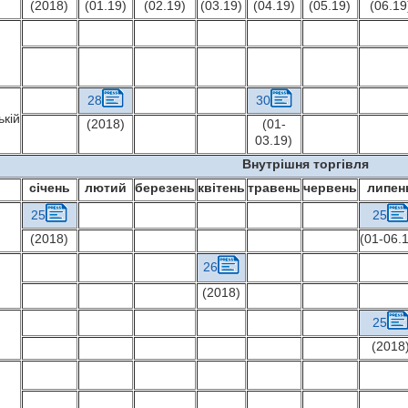
(2018)
(01.19)
(02.19)
(03.19)
(04.19)
(05.19)
(06.19
28
30
ькій
(2018)
(01-
03.19)
Внутрішня торгівля
січень
лютий
березень
квітень
травень
червень
липен
25
25
(2018)
(01-06.
26
(2018)
25
(2018