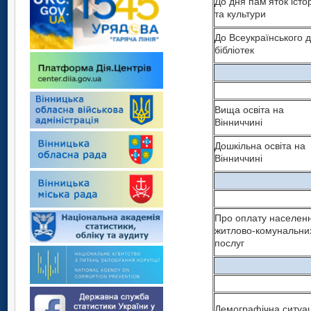
До дня пам’яток істор
та культури
До Всеукраїнського 
бібліотек
Вища освіта на
Вінниччині
Дошкільна освіта на
Вінниччині
Про оплату населен
житлово-комунальни
послуг
Демографічна ситуац