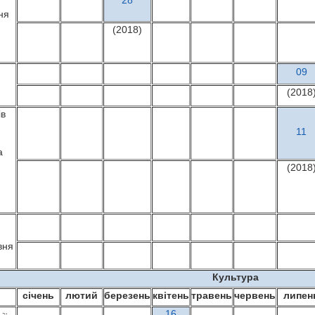
28
ня
(2018)
09
(2018
ів
11
и
а
(2018
и
вня
Культура
січень
лютий
березень
квітень
травень
червень
липен
16