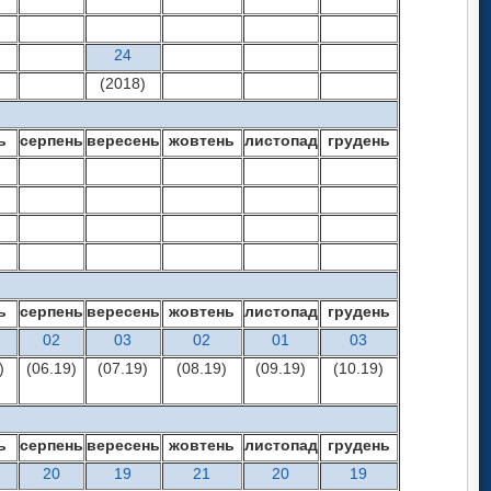
24
(2018)
ь
серпень
вересень
жовтень
листопад
грудень
ь
серпень
вересень
жовтень
листопад
грудень
02
03
02
01
03
)
(06.19)
(07.19)
(08.19)
(09.19)
(10.19)
ь
серпень
вересень
жовтень
листопад
грудень
20
19
21
20
19