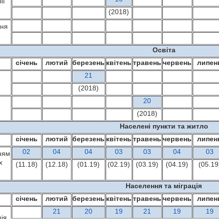
ії
(2018)
дня
Освіта
січень
лютий
березень
квітень
травень
червень
липен
21
(2018)
20
(2018)
Населені пункти та житло
січень
лютий
березень
квітень
травень
червень
липен
02
04
04
03
03
04
03
ням
х
(11.18)
(12.18)
(01.19)
(02.19)
(03.19)
(04.19)
(05.19
Населення та міграція
січень
лютий
березень
квітень
травень
червень
липен
21
20
19
21
19
19
ія