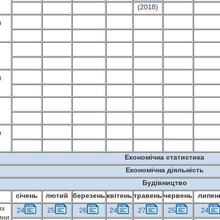
(2018)
я
я
я
Економічна статистика
Економічна діяльність
Будівництво
січень
лютий
березень
квітень
травень
червень
липен
их
24
25
26
24
27
25
24
ини