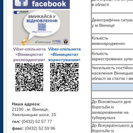
в області
Демографічна ситуац
у м.Вінниця
Кількість
живонароджених
Viber-спільнота
Viber-спільнота
Кількість
«Вінницястат
«Вінницястат
зареєстрованих шлю
респондентам»
користувачам»
Чисельність постійно
населення Вінницько
області за статтю і ві
До Всесвітнього дня
Наша адреса:
боротьби із
21100 , м. Вінниця,
захворюванням на
Хмельницьке шосе, 15
туберкульоз
тел:
(0432) 52 57 77
До Всеукраїнського 
факс:
(0432) 52 59 96
боротьби із