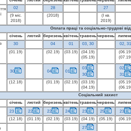
січень
лютий
березень
квітень
травень
червень
липен
02
28
27
іття
ї
(9 міс.
(2018)
(І кв.
2018)
2019)
Оплата праці та соціально-трудові ві
січень
лютий
березень
квітень
травень
червень
липен
з
30
04
01
03
,
30
02
,
3
(01.19)
(02.19)
(03.19)
(04.19)
(06.19
(05.19)
(07.19
03
02
30
04
01
30
31
(12.18)
(01.19)
(02.19)
(03.19)
(05.19
(04.19)
(06.19
Соціальний захист
січень
лютий
березень
квітень
травень
червень
липен
23
22
22
24
23
25
23
(12.18)
(01.19)
(02.19)
(03.19)
(04.19)
(05.19)
(06.19
27
я