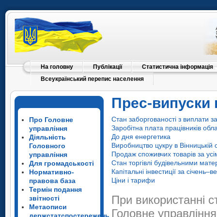
На головну
Публікації
Статистична інформація
Всеукраїнський перепис населення
Прес-випуски 
Стан заборгованості з виплати з
Про Головне
Заробітна плата працівників обла
управління
До дня енергетика
Діяльність
Виробництво цукру в Вінницькій 
Головного
Продаж споживчих товарів за усі
управління
Стан торгівлі будівельними матер
Для громадськості
Капітальні інвестиції за січень–
Нормативно-
Ціни і тарифи
правова база
Термін подання
При використанні с
звітності
Метаописи
Головне управління
держстатспостережень