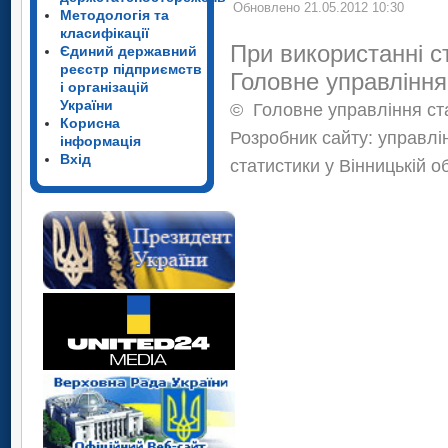
Обновлено 21.05.2012 10:30
Методологія та
класифікації
При використанні с
Єдиний державний
реєстр підприємств
Головне управління
і організацій
України
©
Головне управління ста
Корисна
Розробник сайту: управлі
інформація
Вхід
статистики у Вінницькій о