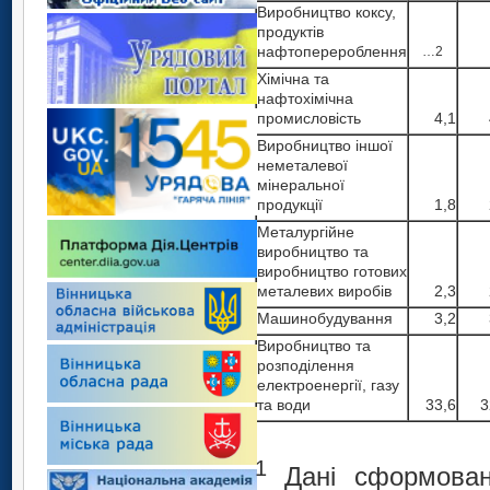
Виробництво коксу,
продуктів
нафтоперероблення
…
2
Хімічна та
нафтохімічна
промисловість
4,1
Виробництво іншої
неметалевої
мінеральної
продукції
1,8
Металургійне
виробництво та
виробництво готових
металевих виробів
2,3
Машинобудування
3,2
Виробництво та
розподілення
електроенергії, газу
та води
33,6
3
1
Дані сформовано