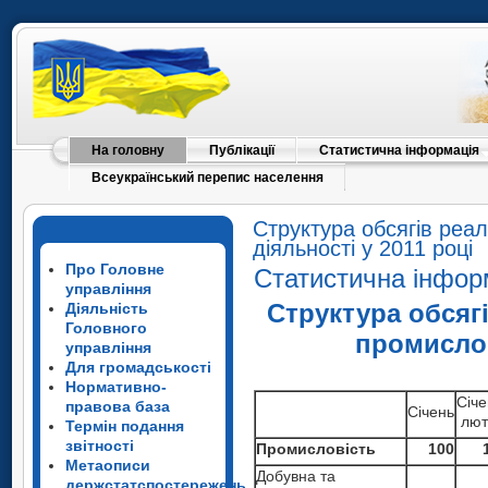
На головну
Публікації
Статистична інформація
Всеукраїнський перепис населення
Структура обсягів реа
діяльності у 2011 році
Про Головне
Статистична інфор
управління
Структура обсяг
Діяльність
Головного
промислов
управління
Для громадськості
Нормативно-
Січе
правова база
Січень
лют
Термін подання
звітності
Промисловість
100
Метаописи
Добувна та
держстатспостережень