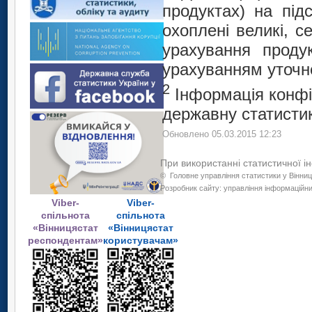
продуктах) на підс
охоплені великі, с
урахування продук
урахуванням уточне
2
Інформація конфі
державну статистик
Обновлено 05.03.2015 12:23
При використанні статистичної і
©
Головне управління статистики у Вінниц
Розробник сайту: управління інформаційних
Viber-
Viber-
спільнота
спільнота
«Вінницястат
«Вінницястат
респондентам»
користувачам»