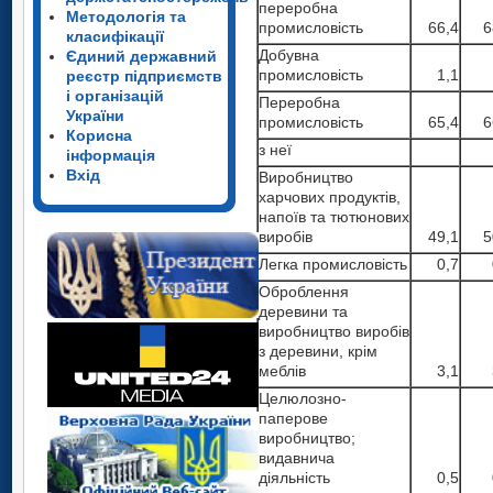
переробна
Методологія та
промисловість
66,4
6
класифікації
Добувна
Єдиний державний
промисловість
1,1
реєстр підприємств
і організацій
Переробна
України
промисловість
65,4
6
Корисна
з неї
інформація
Вхід
Виробництво
харчових продуктів,
напоїв та тютюнових
виробів
49,1
5
Легка промисловість
0,7
Оброблення
деревини та
виробництво виробів
з деревини, крім
меблів
3,1
Целюлозно-
паперове
виробництво;
видавнича
діяльність
0,5