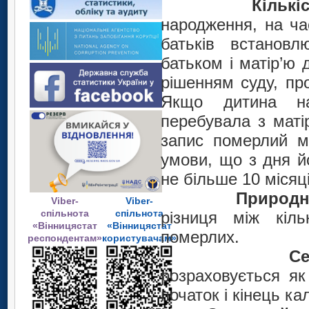
Кільк
народження, на ча
батьків встановл
батьком і матір’ю 
рішенням суду, пр
Якщо дитина на
перебувала з маті
запис померлий м
умови, що з дня й
не більше 10 місяці
Природн
Viber-
Viber-
спільнота
спільнота
різниця між кіль
«Вінницястат
«Вінницястат
померлих.
респондентам»
користувачам»
Се
розраховується як
початок і кінець ка