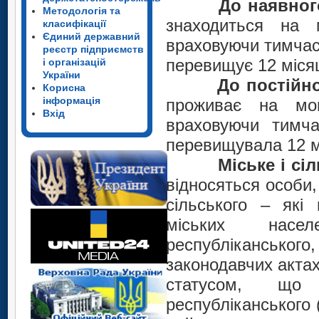
До наявног
Методологія та
знаходиться на 
класифікації
Єдиний державний
враховуючи тимчас
реєстр підприємств
перевищує 12 місяц
і організацій
України
До постійн
Корисна
інформація
проживає на мо
Вхід
враховуючи тимчас
перевищувала 12 м
Міське і сі
відносяться особи,
сільського – які 
міських насе
республіканського
законодавчих актах
статусом, що 
республіканського 