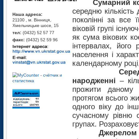
Cумарний к
середню кількість 
Наша адреса:
поколінні за все 
21100 , м. Вінниця,
Хмельницьке шосе, 15
віковій групі існу
тел:
(0432) 52 57 77
як сума вікових ко
факс:
(0432) 52 59 96
інтервалах, його 
населення і харак
календарному році,
Сере
народженні
– кіль
прожити даному 
протягом всього жи
одного віку до ін
сучасному рівню с
групах. Розраховує
Джерелом 