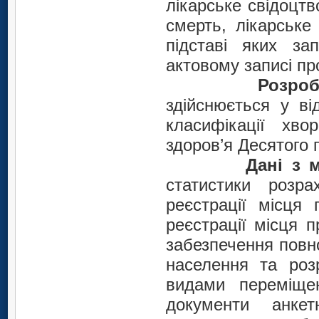
лікарське свідоцт
смерть, лікарське
підставі яких за
актовому записі пр
Розро
здійснюється у ві
класифікації хв
здоров’я Десятого 
Дані з м
статистики розр
реєстрації місця 
реєстрації місця 
забезпечення повно
населення та роз
видами переміще
документи анке