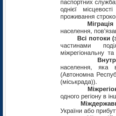
паспортних службах
однієї місцевос
проживання строком
Міграція
населення, пов’яза
Всі потоки (
частинами поді
міжрегіональну та 
Внутр
населення, яка 
(Автономна Респуб
(міськрада)).
Міжрегіо
одного регіону в і
Міждержавн
України або прибутт