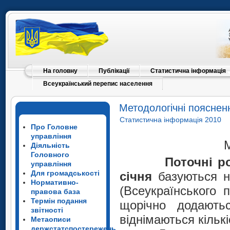
На головну
Публікації
Статистична інформація
Всеукраїнський перепис населення
Методологічні пояснен
Статистична інформація 2010
Про Головне
управління
М
Діяльність
Головного
Поточні розрах
управління
Для громадськості
січня
базуються н
Нормативно-
(Всеукраїнського 
правова база
Термін подання
щорічно додаютьс
звітності
віднімаються кільк
Метаописи
держстатспостережень