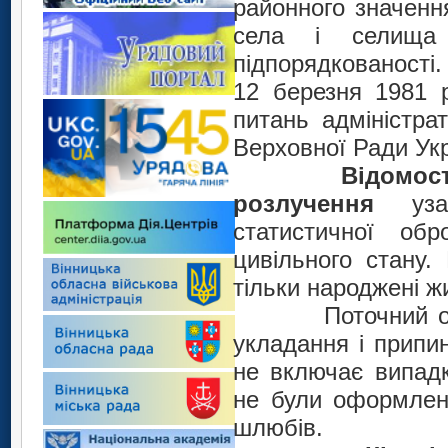
районного значення
села і селища 
підпорядкованості
12 березня 1981 
питань адміністра
Верховної Ради Укр
Відомос
розлучення
узаг
статистичної обр
цивільного стану.
тільки народжені ж
Поточний облік 
укладання і припи
не включає випад
не були оформлені
шлюбів.