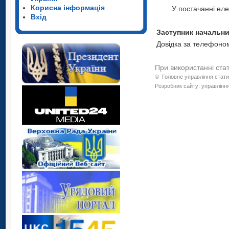
Корисна інформація
У постачанні еле
Вхід
Засту
Довідка за телефоном
При використанні ста
©
Головне управління стати
Розробник сайту: управління