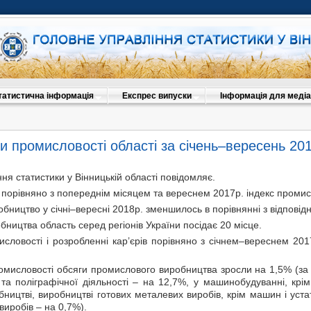
татистична інформація
Експрес випуски
Інформація для медіа
и промисловості області за січень–вересень 20
ня статистики у Вінницькій області повідомляє.
 порівняно з попереднім місяцем та вереснем 2017р. індекс промисл
ництво у січні–вересні 2018р. зменшилось в порівнянні з відповід
ництва область серед регіонів України посідає 20 місце.
исловості і розробленні кар’єрів порівняно з січнем–вереснем 20
омисловості обсяги промислового виробництва зросли на 1,5% (за 
та поліграфічної діяльності – на 12,7%, у машинобудуванні, крі
ництві, виробництві готових металевих виробів, крім машин і уста
виробів – на 0,7%).