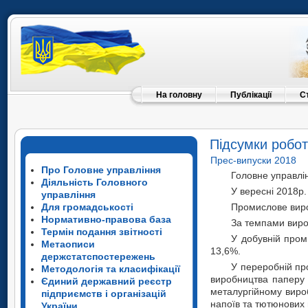
На головну
Публікації
С
Підсумки робот
Прес-випуски 2018
Про Головне управління
Головне управлін
Діяльність Головного
У вересні 2018р.
управління
Для громадськості
Промислове вироб
Нормативно-правова база
За темпами вироб
Термін подання звітності
У добувній пром
Метаописи
13,6%.
держстатспостережень
У переробній пр
Методологія та класифікації
виробництва паперу 
Єдиний державний реєстр
металургійному вироб
підприємств і організацій
напоїв та тютюнових 
України