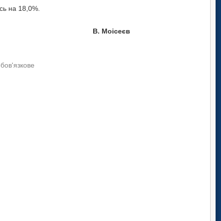
сь на 18,0%.
В. Моісеєв
обов'язкове