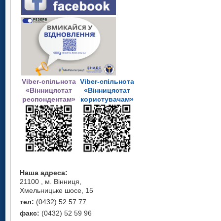
Viber-спільнота
Viber-спільнота
«Вінницястат
«Вінницястат
респондентам»
користувачам»
Наша адреса:
21100 , м. Вінниця,
Хмельницьке шосе, 15
тел:
(0432) 52 57 77
факс:
(0432) 52 59 96