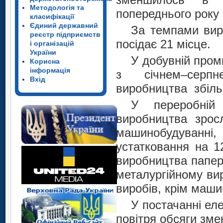
Методологія та
попереднього року 
класифікації
Єдиний державний
За темпами виро
реєстр підприємств
посідає 21 місце.
і організацій
України
У добувній проми
Корисна
інформація
з січнем–серп
Вхід
виробництва збіль
У переробній 
виробництва зрос
машинобудуванн
устатковання на 1
виробництва паперу
металургійному ви
виробів, крім маши
У постачанні еле
повітря обсяги зм