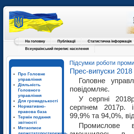
На головну
Публікації
Статистична інформація
Всеукраїнський перепис населення
Підсумки роботи проми
Прес-випуски 2018
Про Головне
Головне управл
управління
Діяльність
повідомляє.
Головного
управління
У серпні 2018
Для громадськості
серпнем 2017р. і
Нормативно-
правова база
99,9% та 94,0%, ві
Термін подання
звітності
Промислове в
Метаописи
зменшилось в п
держстатспостережень