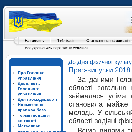
На головну
Публікації
Статистична інформація
Всеукраїнський перепис населення
До Дня фізичної культу
Прес-випуски 2018
Про Головне
За даними Голов
управління
Діяльність
області загальна 
Головного
управління
займалася усіма в
Для громадськості
становила майже 3
Нормативно-
правова база
молодь. У сільські
Термін подання
області задіяні фі
звітності
Метаописи
Всіма видами с
держстатспостережень