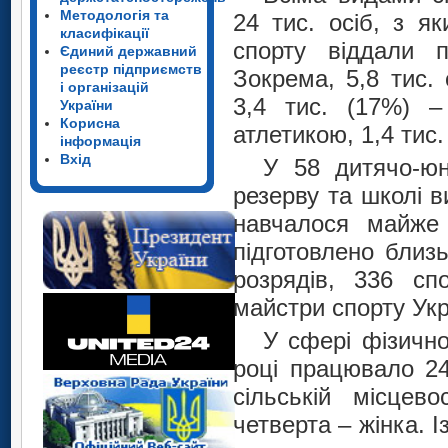
Методологія та
24 тис. осіб, з я
класифікації
спорту віддали п
Єдиний державний
реєстр підприємств
Зокрема, 5,8 тис.
і організацій
3,4 тис. (17%) –
України
Корисна
атлетикою, 1,4 тис.
інформація
Вхід
У 58 дитячо-ю
резерву та школі в
навчалося майже 
підготовлено близь
розрядів, 336 сп
майстри спорту Укр
У сфері фізично
році працювало 24
сільській місцев
четверта – жінка. І