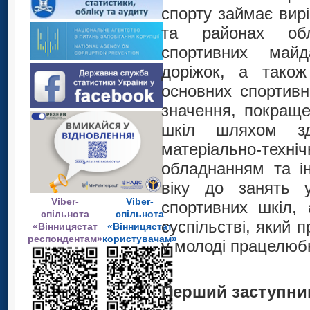
спорту займає вир
та районах обла
спортивних майд
доріжок, а також
основних спортивн
значення, покраще
шкіл шляхом зді
матеріально-техні
обладнанням та ін
віку до занять у
Viber-
Viber-
спортивних шкіл,
спільнота
спільнота
суспільстві, який 
«Вінницястат
«Вінницястат
респондентам»
користувачам»
у молоді працелюбн
Перший з