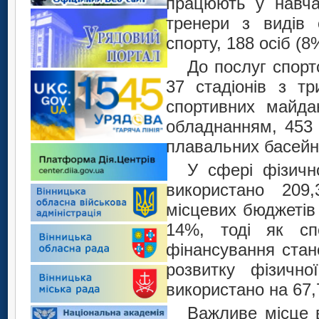
працюють у навча
тренери з видів с
спорту, 188 осіб (8
До послуг спорт
37 стадіонів з т
спортивних майда
обладнанням, 453 
плавальних басейн
У сфері фізичн
використано 209
місцевих бюджетів
14%, тоді як сп
фінансування стан
розвитку фізично
використано на 67,
Важливе місце в