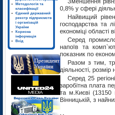
Зменшення рівня
Методологія та
0,8% у сфері діяль
класифікації
Єдиний державний
Найвищий рівень
реєстр підприємств
і організацій
господарства та лі
України
економіці області в
Корисна
інформація
Серед промисло
Вхід
напоїв та комп`ют
показник по економі
Разом з тим, тр
діяльності, розмір
Серед 25 регіоні
заробітна плата пе
та м.Києві (13150
Вінницькій, з найн