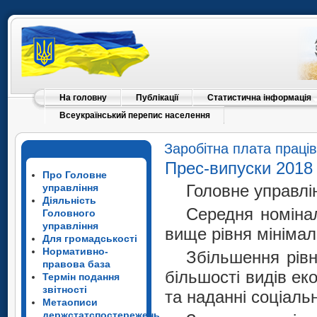
На головну
Публікації
Статистична інформація
Всеукраїнський перепис населення
Заробітна плата працівн
Прес-випуски 2018
Про Головне
Головне управлін
управління
Діяльність
Середня номінал
Головного
управління
вище рівня мінімаль
Для громадськості
Нормативно-
Збільшення рівн
правова база
більшості видів ек
Термін подання
звітності
та наданні соціаль
Метаописи
держстатспостережень