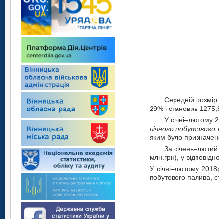
Середній розмір
29% і становив 1275,8
У січні–лютому 
пічного побутового 
яким було призначено
За січень–лютий 
млн.грн), у відповідн
У січні–лютому 2018
побутового палива, ст