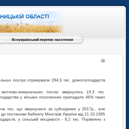
Всеукраїнський перепис населення
льних послуг
отримували 294,5 тис. домогосподарств
житлово-комунальних послуг звернулось 19,3 тис.
подарства у міських поселеннях припадало 46% таких
ючи тих, що звернулися за субсидіями у 2017р., але
 до постанови Кабінету Міністрів України від 21.10.1995
арств, у сільській місцевості - 8,2 тис. Порівняно з