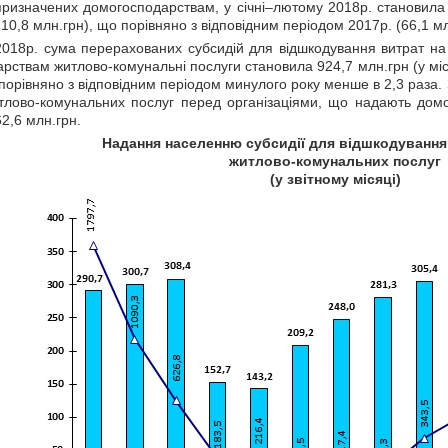
призначених домогосподарствам, у січні–лютому 2018р. становила 
– 10,8 млн.грн), що порівняно з відповідним періодом 2017р. (66,1 м
2018р. сума перерахованих субсидій для відшкодування витрат на
ствам житлово-комунальні послуги становила 924,7 млн.грн (у міськ
 порівняно з відповідним періодом минулого року менше в 2,3 раза.
тлово-комунальних послуг перед організаціями, що надають домо
2,6 млн.грн.
Надання населенню с
убсидії для відшкодування
житлово-комунальних послуг
(у звітному місяці)