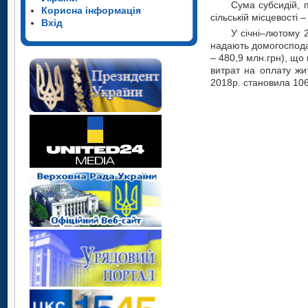
Сума субсидій, 
Корисна інформація
сільській місцевості 
Вхід
У січні–лютому 
надають домогосподар
– 480,9 млн.грн), що
витрат на оплату жи
2018р. становила 106