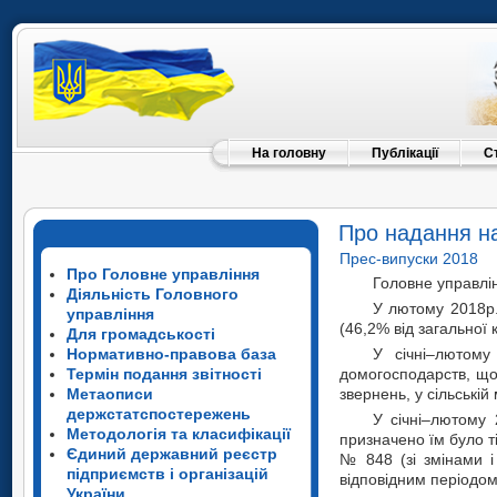
На головну
Публікації
С
Про надання н
Прес-випуски 2018
Про Головне управління
Головне управлін
Діяльність Головного
У лютому 2018р
управління
(46,2% від загальної 
Для громадськості
Нормативно-правова база
У січні–лютому
Термін подання звітності
домогосподарств, що
Метаописи
звернень, у сільській
держстатспостережень
У січні–лютому 
Методологія та класифікації
призначено їм було ті
Єдиний державний реєстр
№ 848 (зі змінами і 
підприємств і організацій
відповідним періодом
України