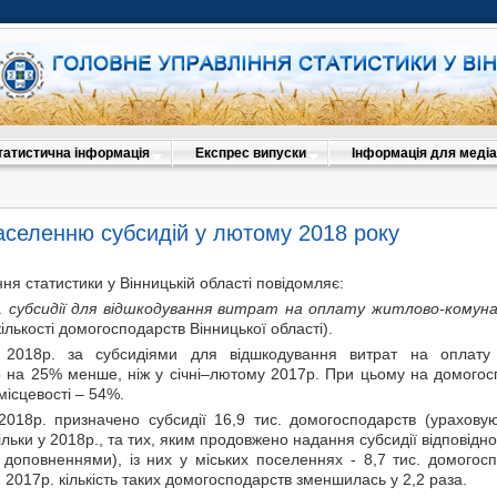
татистична інформація
Експрес випуски
Інформація для медіа
аселенню субсидій у лютому 2018 року
ня статистики у Вінницькій області повідомляє:
.
субсидії для відшкодування витрат на оплату житлово-комуна
кількості домогосподарств Вінницької області).
 2018р. за субсидіями для відшкодування витрат на оплату 
 на 25% менше, ніж у січні–лютому 2017р. При цьому на домогос
 місцевості – 54%.
2018р. призначено субсидії 16,9
тис. домогосподарств (урахову
льки у 2018р., та тих, яким продовжено надання субсидії відповідно
доповненнями), із них у міських поселеннях - 8,7 тис. домогоспод
 2017р. кількість таких домогосподарств зменшилась у 2,2 раза.