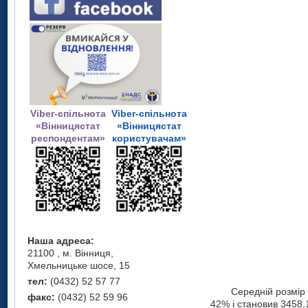
Viber-спільнота
Viber-спільнота
«Вінницястат
«Вінницястат
респондентам»
користувачам»
Наша адреса:
21100 , м. Вінниця,
Хмельницьке шосе, 15
тел:
(0432) 52 57 77
Середній розмір
факс:
(0432) 52 59 96
42% і становив 3458,1