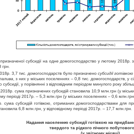
 призначеної субсидії на одне домогосподарство у лютому 2018р. 
 грн.
2018р. 3,7 тис. домогосподарств було призначено
субсидії готівко
палива
, з них у міських поселеннях – 0,8 тис. домогосподарств, у сі
 субсидії, у порівнянні з відповідним періодом минулого року збіль
2018р. сума призначених субсидій становила 10,9 млн.грн (у міських
ому періоді 2017р. – 5,3 млн.грн (у міських поселеннях – 0,6 млн.грн, 
р. сума субсидій готівкою, отриманих домогосподарствами для при
ановила 6,8 млн.грн, у відповідному періоді 2017р. – 17,7 млн.грн.
Надання населенню с
убсидії готівкою на придбан
твердого та рідкого пічного побутовог
(у звітному місяці)