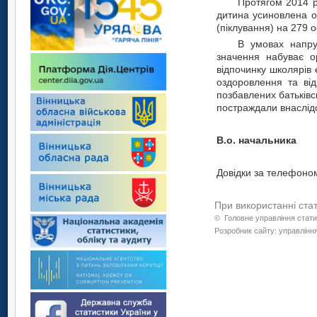
Протягом 2014 ро
дитина усиновлена о
(піклування) на 279 о
В умовах напруж
значення набуває о
відпочинку школярів 
оздоровлення та відп
позбавлених батьківсь
постраждали внаслід
В.о. на
Довідки за телефоном
При використанні ста
©
Головне управління стати
Розробник сайту: управління