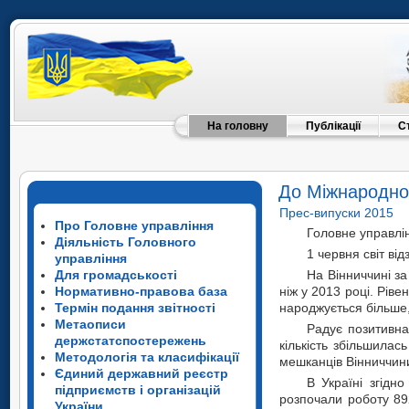
На головну
Публікації
С
До Міжнародног
Прес-випуски 2015
Про Головне управління
Головне управлін
Діяльність Головного
1 червня світ ві
управління
Для громадськості
На Вінниччині за
Нормативно-правова база
ніж у 2013 році. Ріве
Термін подання звітності
народжується більше, 
Метаописи
Радує позитивна
держстатспостережень
кількість збільшила
Методологія та класифікації
мешканців Вінниччин
Єдиний державний реєстр
В Україні згідн
підприємств і організацій
розпочали роботу 892
України