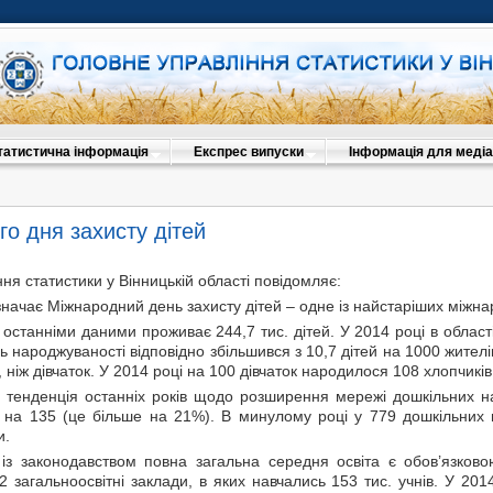
татистична інформація
Експрес випуски
Інформація для медіа
о дня захисту дітей
ня статистики у Вінницькій області повідомляє:
дзначає Міжнародний день захисту дітей – одне із найстаріших міжнар
 останніми даними проживає 244,7 тис. дітей. У 2014 році в облас
нь народжуваності відповідно збільшився з 10,7 дітей на 1000 жителі
ніж дівчаток. У 2014 році на 100 дівчаток народилося 108 хлопчиків
 тенденція останніх років щодо розширення мережі дошкільних нав
сь на 135 (це більше на 21%). В минулому році у 779 дошкільних
и.
о із законодавством повна загальна середня освіта є обов’язков
 загальноосвітні заклади, в яких навчались 153 тис. учнів. У 2014 