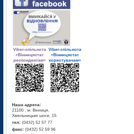
Viber-спільнота
Viber-спільнота
«Вінницястат
«Вінницястат
респондентам»
користувачам»
Наша адреса:
21100 , м. Вінниця,
Хмельницьке шосе, 15
тел:
(0432) 52 57 77
факс:
(0432) 52 59 96