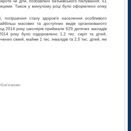
роти чи діти, позбавлені батьківського піклування; 51
оземцями. Також у минулому році було оформлено опіку
ії, погіршення стану здоров’я населення особливого
айбільш масових та доступних видів організованого
еріод 2014 року школярів приймали 629 дитячих закладів
 2014 року було оздоровлено 1,2 тис. сиріт та дітей,
ених сімей, майже 1 тис. інвалідів та 2,5 тис. дітей, які
обов'язкове