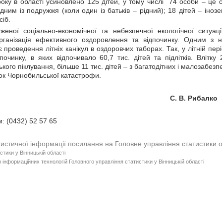
ку в області усиновлено 125 дітей, у тому числі 74 особи – це си
дним із подружжя (коли один із батьків – рідний); 18 дітей – ін
сіб.
еної соціально-економічної та небезпечної екологічної ситуац
рганізація ефективного оздоровлення та відпочинку. Одним з н
є проведення літніх канікул в оздоровчих таборах. Так, у літній п
очинку, в яких відпочивало 60,7 тис. дітей та підлітків. Влітку
кого піклування, більше 11 тис. дітей – з багатодітних і малозабезпеч
ок Чорнобильської катастрофи.
чальника С. В. Рибалко
: (0432) 52 57 65
тистичної інформації посилання на Головне управління статистики 
стики у Вінницькій області
 інформаційних технологій Головного управління статистики у Вінницькій області