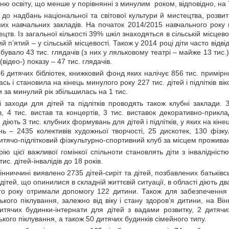
ню освіту, що менше у порівнянні з минулим роком, відповідно, на
до надбань національної та світової культури й мистецтва, розвит
ьних навчальних закладів. На початок 2014/2015 навчального року
ецтв. Із загальної кількості 39% шкіл знаходяться в сільській місц
ний п’ятий – у сільській місцевості. Також у 2014 році діти часто від
бувало 43 тис. глядачів (з них у ляльковому театрі – майже 13 тис.)
(відео-) показу – 47 тис. глядачів.
36 дитячих бібліотек, книжковий фонд яких налічує 856 тис. примірник
 і становила на кінець минулого року 227 тис. дітей і підлітків віко
 за минулий рік збільшилась на 1 тис.
 заходи для дітей та підлітків проводять також клубні заклади. З
, 4 тис. вистав та концертів, 3 тис. виставок декоративно-прикл
 діють 3 тис. клубних формувань для дітей і підлітків, у яких на кі
 – 2435 колективів художньої творчості, 25 дискотек, 130 фізк
дитячо-підлітковий фізкультурно-спортивний клуб за місцем прожива
ію цієї важливої гомінкої спільноти становлять діти з інвалідніст
с. дітей-інвалідів до 18 років.
інниччині виявлено 2735 дітей-сиріт та дітей, позбавлених батьків
ітей, що опинилися в складній життєвій ситуації, в області діють дв
о року отримали допомогу 122 дитини. Також для забезпечення оп
ького піклування, залежно від віку і стану здоров’я дитини, на В
итячих будинки-інтернати для дітей з вадами розвитку, 2 дитячих
кого піклування, а також 50 дитячих будинків сімейного типу.