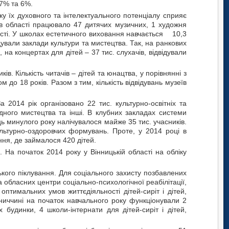
 7% та 6%.
ку їх духовного та інтелектуального потенціалу сприяє
 в області працювало 47 дитячих музичних, 1 художня
евості. У школах естетичного виховання навчається 10,3
відували заклади культури та мистецтва. Так, на ранкових
, на концертах для дітей – 37 тис. слухачів, відвідували
ів. Кількість читачів – дітей та юнацтва, у порівнянні з
м до 18 років. Разом з тим, кількість відвідувань музеїв
а 2014 рік організовано 22 тис. культурно-освітніх та
адного мистецтва та інші. В клубних закладах системи
нець минулого року налічувалося майже 35 тис. учасників.
ультурно-оздоровчих формувань. Проте, у 2014 році в
ння, де займалося 420 дітей.
ю. На початок 2014 року у Вінницькій області на обліку
ського піклування. Для соціального захисту позбавлених
а обласних центри соціально-психологічної реабілітації,
тимальних умов життєдіяльності дітей-сиріт і дітей,
інниччині на початок навчального року функціонували 2
 будинки, 4 школи-інтернати для дітей-сиріт і дітей,