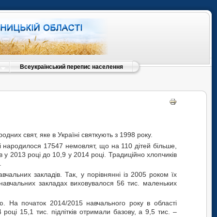
Всеукраїнський перепис населення
одних свят, яке в Україні святкують з 1998 року.
ті народилося 17547 немовлят, що на 110 дітей більше,
в у 2013 році до 10,9 у 2014 році. Традиційно хлопчиків
.
чальних закладів. Так, у порівнянні із 2005 роком їх
 навчальних закладах виховувалося 56 тис. маленьких
ою. На початок 2014/2015 навчального року в області
році 15,1 тис. підлітків отримали базову, а 9,5 тис. –