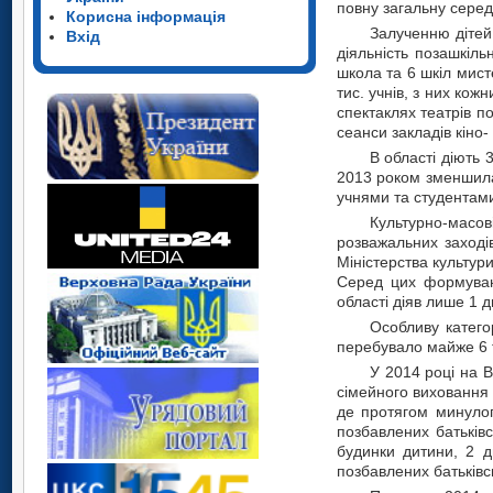
повну загальну серед
Корисна інформація
Залученню дітей 
Вхід
діяльність позашкіл
школа та 6 шкіл мист
тис. учнів, з них кож
спектаклях театрів по
сеанси закладів кіно- 
В області діють 
2013 роком зменшилась
учнями та студентами
Культурно-масові
розважальних заходів
Міністерства культури
Серед цих формувань
області діяв лише 1 
Особливу категор
перебувало майже 6 ти
У 2014 році на В
сімейного виховання д
де протягом минулог
позбавлених батьківс
будинки дитини, 2 д
позбавлених батьківсь