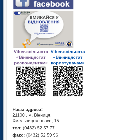
Viber-спільнота
Viber-спільнота
«Вінницястат
«Вінницястат
респондентам»
користувачам»
Наша адреса:
21100 , м. Вінниця,
Хмельницьке шосе, 15
тел:
(0432) 52 57 77
факс:
(0432) 52 59 96