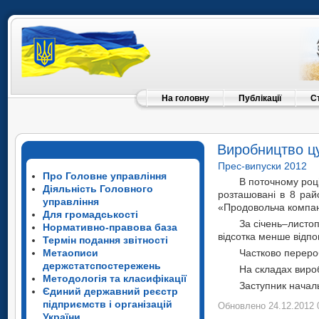
На головну
Публікації
С
Виробництво цу
Прес-випуски 2012
Про Головне управління
В поточному році
Діяльність Головного
розташовані в 8 рай
управління
«Продовольча компан
Для громадськості
За січень–листоп
Нормативно-правова база
відсотка менше відпо
Термін подання звітності
Метаописи
Частково перероб
держстатспостережень
На складах вироб
Методологія та класифікації
Заступн
Єдиний державний реєстр
підприємств і організацій
Обновлено 24.12.2012 
України