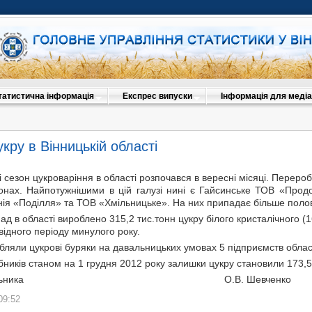
татистична інформація
Експрес випуски
Інформація для медіа
кру в Вінницькій області
 сезон цукроваріння в області розпочався в вересні місяці. Перероб
онах. Найпотужнішими в цій галузі нині є Гайсинське ТОВ «Прод
ія «Поділля» та ТОВ «Хмільницьке». На них припадає більше полов
ад в області вироблено 315,2 тис.тонн цукру білого кристалічного 
відного періоду минулого року.
ляли цукрові буряки на давальницьких умовах 5 підприємств област
ників станом на 1 грудня 2012 року залишки цукру становили 173,5 
ик начальника О.В. Шевченко
09:52