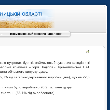
Всеукраїнський перепис населення
кою цукрових буряків займалось 9 цукрових заводів, які
овольча компанія «Зоря Поділля», Крижопільське ПАТ
ини обласного випуску цукру.
(16,9% від загальнодержавного виробництва), що на 22,6
і, ними було вироблено 70,2 тис.тонн цукру.
тис.тонн (55,1% від виробленого).