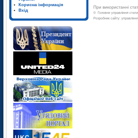
Корисна інформація
При використанні ста
Вхід
©
Головне управління стати
Розробник сайту: управління