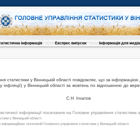
татистична інформація
Експрес випуски
Інформація для медіа
ня статистики у Вінницькій області повідомляє, що за інформацією
су інфляції) у Вінницькій області за жовтень по відношенню до ве
ик С.Н. Ігнатов
тистичної інформації посилання на Головне управління статистики 
стики у Вінницькій області
 інформаційних технологій Головного управління статистики у Вінницькій області