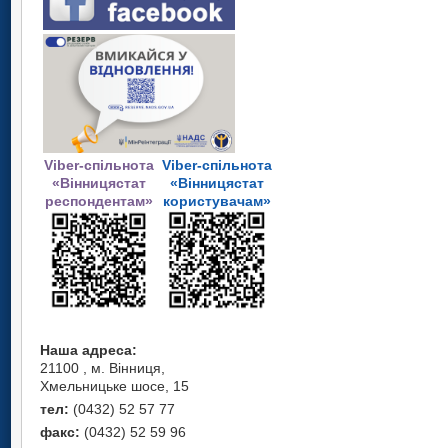
Viber-спільнота
Viber-спільнота
«Вінницястат
«Вінницястат
респондентам»
користувачам»
Наша адреса:
21100 , м. Вінниця,
Хмельницьке шосе, 15
тел:
(0432) 52 57 77
факс:
(0432) 52 59 96