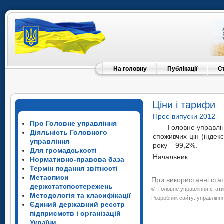
На головну
Публікації
С
Ціни і тарифи
Прес-випуски 2012
Про Головне управління
Головне управлін
Діяльність Головного
споживчих цін (індек
управління
року – 99,2%.
Для громадськості
Начальн
Нормативно-правова база
Термін подання звітності
Метаописи
При використанні ста
держстатспостережень
©
Головне управління стати
Методологія та класифікації
Розробник сайту: управління
Єдиний державний реєстр
підприємств і організацій
України