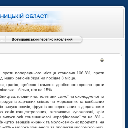
Всеукраїнський перепис населення
а проти попереднього місяця становив 106,3%, проти
інших регіонів України посідає 3 місце.
ьки, гравію, щебеню і каменю дробленого зросло проти
лінових – більш, ніж на 15%.
обництва: яловичини, телятини свіжої чи охолодженої та
бпродуктів харчових свіжих чи морожених та ковбасних
тів
випуск овочів, фруктів консервованих з додаванням
о соків концентрованих, включаючи купажовані, крім
я випуск олії соняшникової нерафінованої та на 8% –
обництво вершків жирних та молоковмісних продуктів, на
15–9% – молока згущеного та продуктів кисломолочних.