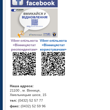
Viber-спільнота
Viber-спільнота
«Вінницястат
«Вінницястат
респондентам»
користувачам»
Наша адреса:
21100 , м. Вінниця,
Хмельницьке шосе, 15
тел:
(0432) 52 57 77
факс:
(0432) 52 59 96