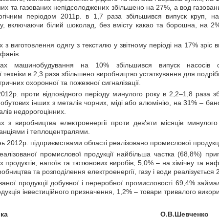
их та газованих непідсолоджених збільшено на 27%, а вод газовани
огічним періодом 2011р. в 1,7 раза збільшився випуск круп, н
у, включаючи білий шоколад, без вмісту какао та борошна, на 2% 
 з виготовлення одягу з текстилю у звітному періоді на 17% зріс ви
афанів.
вах машинобудування
на 10% збільшився випуск насосів с
ї техніки в 2,3 раза збільшено виробництво устаткування для подрі
тричних охоронної та пожежної сигналізації.
2012р. проти відповідного періоду минулого року в 2,2–1,8 раза з
побутових інших з металів чорних, міді або алюмінію, на 31% – бан
талів недорогоцінних.
х з виробництва електроенергії проти дев’яти місяців минулог
анціями і теплоцентралями.
ь 2012р. підприємствами області реалізовано промислової продукції 
 реалізованої промислової продукції найбільша частка (68,8%) пр
 продуктів, напоїв та тютюнових виробів, 5,0% – на хімічну та на
обництва та розподілення електроенергії, газу і води реалізується 
ованої продукції добувної і переробної промисловості 69,4% займ
одукція інвестиційного призначення, 1,2% – товари тривалого викор
к начальника О.В.Шевченко