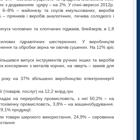
х з додаванням цукру – на 2%. У січні–вересні 2012р.
а 6–8% – майонезу та соусів емульсованих, виробів
– пряників і виробів аналогічних, печива солодкого і
пуск чоловічих та хлопчачих піджаків, блейзерів, в 1,8
илових гідравлічних шестеренних. У виробництві
бнення та обробки зерна чи овочів сушених. На 12% зріс
більшився випуск інструментів ручних інших та виробів
ок консервних з металів чорних, на чверть – замків для
о року на 37% збільшено виробництво електроенергії
(товарів, послуг) на 12,2 млрд.грн.
ипадає на переробну промисловість, з неї 50,2% – на
фтохімічну промисловість, 3,8% – на машинобудування.
29,1% продукції.
али товари широкого використання, 24,9% – сировинна
истання.