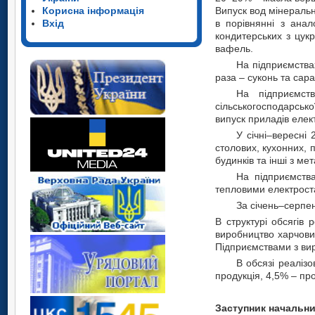
Корисна інформація
Випуск вод мінеральн
Вхід
в порівнянні з анал
кондитерських з цукр
вафель.
На підприємствах
раза – суконь та сар
На підприємст
сільськогосподарсько
випуск приладів елек
У січні–вересні 
столових, кухонних, 
будинків та інші з ме
На підприємства
тепловими електрост
За січень–серпен
В структурі обсягів
виробництво харчових
Підприємствами з вир
В обсязі реаліз
продукція, 4,5% – пр
Заступни