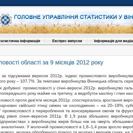
татистична інформація
Експрес випуски
Інформація для медіа
овості області за 9 місяців 2012 року
 за підсумками вересня 2012р. індекс промислового виробництв
го року – 107,7%. За темпами виробництва Вінницька область серед 
х добувної промисловості у січні–вересні 2012р. виробництво гал
попереднього року майже на третину, а видобуток каоліну і глин као
ловості проти дев’яти місяців 2011р. спостерігалось зростання вир
 харчових свійської птиці свіжих чи охолоджених – на 20–18%, су
У промисловості з перероблення та консервування овочів та фрук
ід рівня січня–вересня 2011р. В 1,9 раза збільшено виробництв
підприємствах з виробництва жирів більш ніж на чверть збільшивс
в аналогічних. У молочній промисловості в 1,8–1,4 раза зросло вир
ового, молока обробленого рідкого та молока і вершків сухих, на 