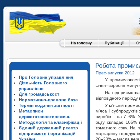
На головну
Публікації
С
Робота промисл
Прес-випуски 2012
Про Головне управління
У промисловості
Діяльність Головного
січня–вересня минуло
управління
На підприємства
Для громадськості
відповідного періоду 
Нормативно-правова база
Термін подання звітності
У м’ясній промис
Метаописи
м’яса і субпродуктів
держстатспостережень
виробів – на 7–6%. 
Методологія та класифікації
оцту складає 105% в
Єдиний державний реєстр
томатного соку. На 
підприємств і організацій
маргарину і продукті
України
20–29% – масла вершк