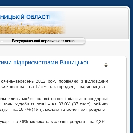
Всеукраїнський перепис населення
ькими підприємствами Вінницької
а січень–вересень 2012 року порівняно з відповідним
ослинництва – на 17,5%, так і продукції тваринництва –
ільшились майже на всі основні сільськогосподарські
 тонн, худоби та птиці – на 33,0% (37 тис.т), олійних
льтур – на 18,4% (45 т), молока та молочних продуктів –
 цукор – на 26%, молоко та молочні продукти – на 2,2%.