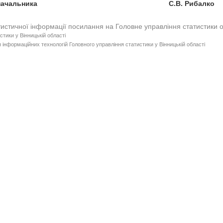
ступник начальника С.В. Рибалко
тистичної інформації посилання на Головне управління статистики 
стики у Вінницькій області
 інформаційних технологій Головного управління статистики у Вінницькій області