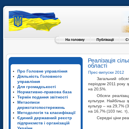
На головну
Публікації
С
Реалізація сіл
області
Про Головне управління
Прес-випуски 2012
Діяльність Головного
Загальний обсяг
управління
періодом 2011 року з
Для громадськості
на 20,5%.
Нормативно-правова база
Обсяги реалізац
Термін подання звітності
культури. Найбільш з
Метаописи
культур – на 29,7% (3
держстатспостережень
на 16,7% (103 тис. т)
Методологія та класифікації
Єдиний державний реєстр
Середні ціни реа
підприємств і організацій
України