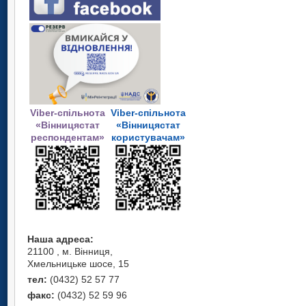
Viber-спільнота
Viber-спільнота
«Вінницястат
«Вінницястат
респондентам»
користувачам»
Наша адреса:
21100 , м. Вінниця,
Хмельницьке шосе, 15
тел:
(0432) 52 57 77
факс:
(0432) 52 59 96