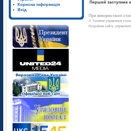
Перший за
Корисна інформація
Вхід
При використанні ста
©
Головне управління стати
Розробник сайту: управління