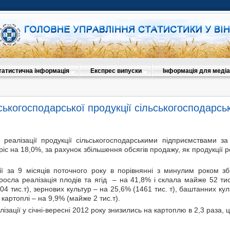
татистична інформація
Експрес випуски
Інформація для медіа
ьськогосподарської продукції сільськогосподарс
 реалізації продукції сільськогосподарськими підприємствами з
ріс на 18,0%, за рахунок збільшення обсягів продажу, як продукції р
ії за 9 місяців поточного року в порівнянні з минулим роком зб
росла реалізація плодів та ягід – на 41,8% і склала майже 52 тис.
04 тис.т), зернових культур – на 25,6% (1461 тис. т), баштанних ку
, картоплі – на 9,9% (майже 2 тис.т).
лізації у січні-вересні 2012 року знизились на картоплю в 2,3 раза,