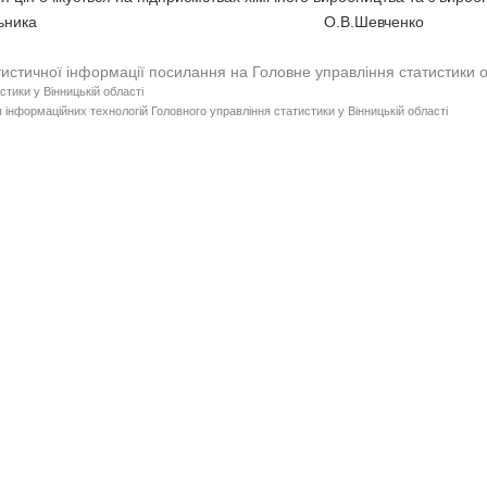
ик начальника О.В.Шевченко
тистичної інформації посилання на Головне управління статистики 
стики у Вінницькій області
 інформаційних технологій Головного управління статистики у Вінницькій області