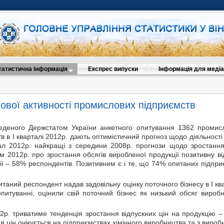
татистична інформація
Експрес випуски
Інформація для медіа
ової активності промислових підприємств
еденого Держстатом України анкетного опитування 1362 промисло
тв в I кварталі 2012р. дають оптимістичний прогноз щодо діяльності
ал 2012р
.
найкращі з середини 2008р. прогнози щодо зростання
м 2012р. про зростання обсягів виробленої продукції позитивну в
ії – 58% респондентів. Позитивним є і те, що 74% опитаних підприє
таний респондент надав задовільну оцінку поточного бізнесу в I ква
питуванні, оцінили свій поточний бізнес як низький обсяг виробн
012р. триватиме тенденція зростання відпускних цін на продукцію 
 цін очікується на підприємствах хімічного виробництва та з виро