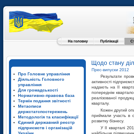
На головну
Публікації
С
Щодо стану діл
Прес-випуски 2012
Про Головне управління
Результати пров
Діяльність Головного
активності підприємс
управління
надають на II кварт
Для громадськості
попереднім квартало
Нормативно-правова база
реалізованої продукц
Термін подання звітності
кварталу.
Метаописи
Кожен другий опи
держстатспостережень
приймали участь в о
Методологія та класифікації
розвитку бізнесу.
Єдиний державний реєстр
підприємств і організацій
У II кварталі 2
України
найбільше підвищення