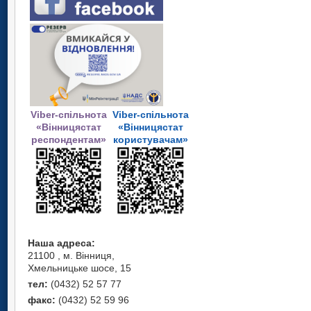
Viber-спільнота
Viber-спільнота
«Вінницястат
«Вінницястат
респондентам»
користувачам»
Наша адреса:
21100 , м. Вінниця,
Хмельницьке шосе, 15
тел:
(0432) 52 57 77
факс:
(0432) 52 59 96