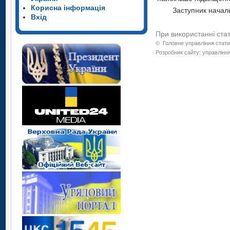
Корисна інформація
Заступн
Вхід
При використанні ста
©
Головне управління стати
Розробник сайту: управління