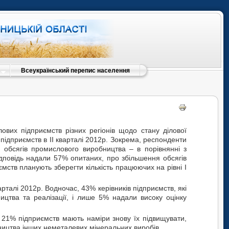
Всеукраїнський перепис населення
вих підприємств різних регіонів щодо стану ділової
 підприємств в II кварталі 2012р. Зокрема, респонденти
 обсягів промислового виробництва – в порівнянні з
ідповідь надали 57% опитаних, про збільшення обсягів
мств планують зберегти кількість працюючих на рівні I
рталі 2012р. Водночас, 43% керівників підприємств, які
ицтва та реалізації, і лише 5% надали високу оцінку
– 21% підприємств мають наміри знову їх підвищувати,
бництва інших неметалевих мінеральних виробів.