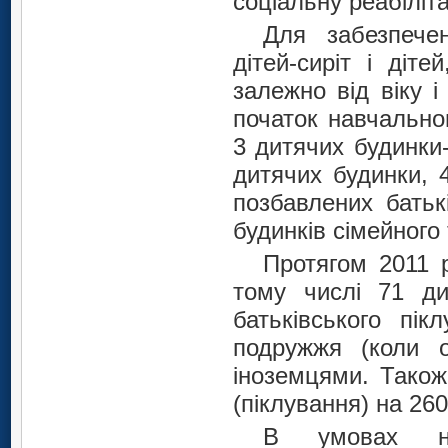
соціальну реабіліта
Для забезпече
дітей-сиріт і діте
залежно від віку і
початок навчально
3 дитячих будинки-
дитячих будинки, 4
позбавлених батьк
будинків сімейного 
Протягом 2011 р
тому числі 71 ди
батьківського пік
подружжя (коли о
іноземцями. Також
(піклування) на 260
В умовах нап