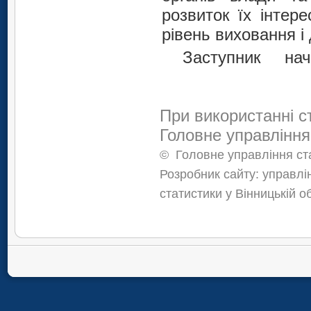
розвиток їх інтер
рівень виховання і
Засту
С.В.
При використанні с
Головне управління
©
Головне управління ста
Розробник сайту: управлі
статистики у Вінницькій о