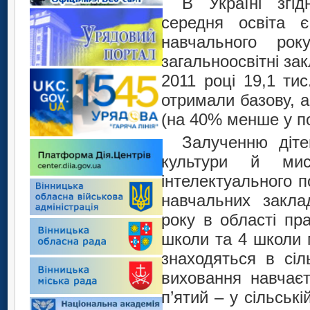
В Україні згі
середня освіта є
навчального ро
загальноосвітні зак
2011 році 19,1 тис
отримали базову, а
(на 40% менше у по
Залученню діте
культури й мис
інтелектуального п
навчальних закла
року в області пр
школи та 4 школи м
знаходяться в сіл
виховання навчаєт
п’ятий – у сільські