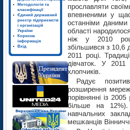
Методологія та
прославляти своїм
класифікації
впевненими у щас
Єдиний державний
реєстр підприємств
останніми даними 
і організацій
області народилося
України
Корисна
ніж у 2010 році
інформація
збільшився з 10,6 д
Вхід
2011 році. Традиц
дівчаток. У 2011
хлопчиків.
Радує позити
розширення мережі
порівнянні із 2005
більше на 12%).
навчальних закла
мешканців Вінничч