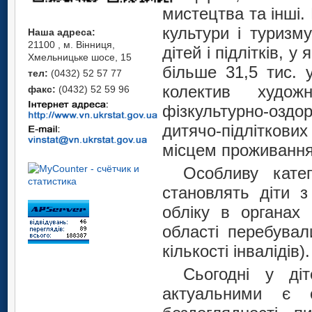
мистецтва та інші.
культури і туризм
Наша адреса:
21100 , м. Вінниця,
дітей і підлітків, 
Хмельницьке шосе, 15
більше 31,5 тис. 
тел:
(0432) 52 57 77
колектив худож
факс:
(0432) 52 59 96
фізкультурно-оздо
дитячо-підлітков
місцем проживання,
Особливу катег
становлять діти з
обліку в органах 
області перебувал
кількості інвалідів).
Сьогодні у ді
актуальними є 