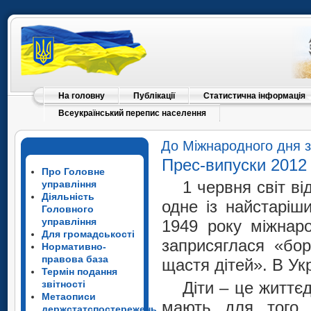
На головну
Публікації
Статистична інформація
Всеукраїнський перепис населення
До Міжнародного дня з
Прес-випуски 2012
Про Головне
1 червня світ в
управління
Діяльність
одне із найстаріш
Головного
управління
1949 року міжнар
Для громадськості
заприсяглася «бор
Нормативно-
правова база
щастя дітей». В Ук
Термін подання
звітності
Діти – це життє
Метаописи
мають для того,
держстатспостережень