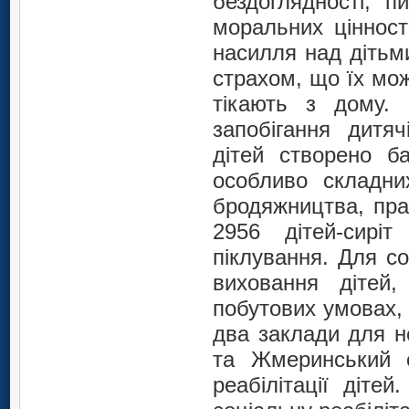
бездоглядності, 
моральних цінност
насилля над дітьм
страхом, що їх мож
тікають з дому.
запобігання дитя
дітей створено б
особливо складни
бродяжництва, пра
2956 дітей-сиріт
піклування. Для с
виховання дітей
побутових умовах, 
два заклади для н
та Жмеринський о
реабілітації діте