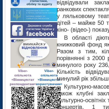
відвідували зак
ранкових спектакля
у ляльковому теат
дітей – майже 50 т
кіно- (відео-) показ
В області діют
книжковий фонд як
Разом з тим, кіл
порівнянні з 2000
минулого року 236,8
Кількість відвід
Viber-
Viber-
спільнота
спільнота
минулий рік збільш
«Вінницястат
«Вінницястат
респондентам»
користувачам»
Культурно-масов
також клубні закл
культурно-освітніх
концертів, 1 ти