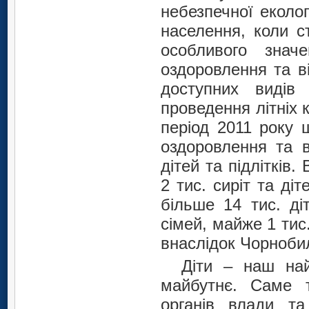
небезпечної еколог
населення, коли с
особливого значе
оздоровлення та в
доступних видів 
проведення літніх к
період 2011 року 
оздоровлення та в
дітей та підлітків
2 тис. сиріт та ді
більше 14 тис. ді
сімей, майже 1 тис.
внаслідок Чорноби
Діти – наш на
майбутнє. Саме т
органів влади та