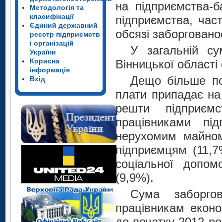
на підприємства-б
Методологія та
класифікації
підприємства, час
Єдиний державний
обсязі заборговано
реєстр підприємств
і організацій
У загальній су
України
Корисна
Вінницької області
інформація
Дещо більше по
Вхід
плати припадає на
решти підприєм
працівниками пі
нерухомим майном,
підприємцям (11,7
соціальної допомо
(9,9%).
Сума заборгов
працівникам еконо
до початку 2012 ро