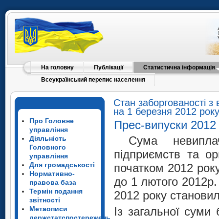
На головну
Публікації
Статистична інформація
Всеукраїнський перепис населення
Стан заборгованості з 
на 1 березня 2012 рок
Про Головне
Прес-випуски 2012
управління
Сума невиплач
Діяльність
Головного
підприємств та ор
управління
Для громадськості
початком 2012 року
Нормативно-
до 1 лютого 2012р. 
правова база
Термін подання
2012 року становил
звітності
Метаописи
Із загальної суми
держстатспостережень