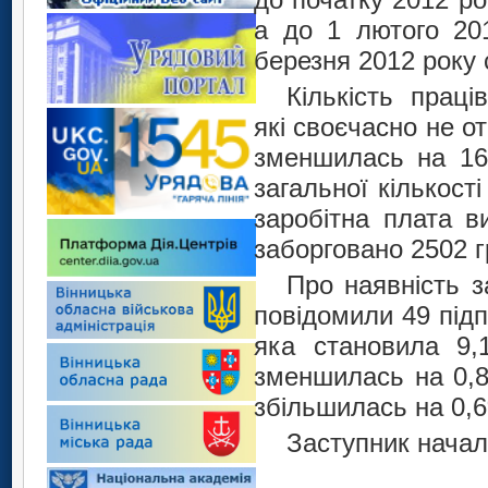
а до 1 лютого 201
березня 2012 року 
Кількість праці
які своєчасно не о
зменшилась на 16,
загальної кількост
заробітна плата в
заборговано 2502 г
Про наявність з
повідомили 49 підп
яка становила 9,1
зменшилась на 0,8
збільшилась на 0,6
Засту
С.В. Р