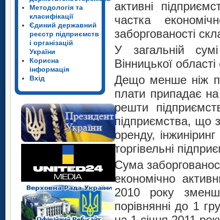
активні підприємс
Методологія та
класифікації
частка економіч
Єдиний державний
заборгованості скл
реєстр підприємств
і організацій
У загальній сумі
України
Корисна
Вінницької області
інформація
Дещо менше ніж по
Вхід
плати припадає на
решти підприємст
підприємства, що 
оренду, інжиніринг 
торгівельні підприє
Сума заборгованост
економічно активн
2010 року зменш
порівнянні до 1 гр
на 1 січня 2011 рок