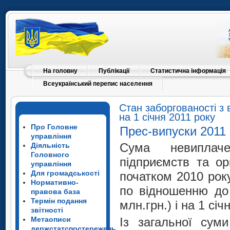
На головну
Публікації
Статистична інформація
Всеукраїнський перепис населення
Стан заборгованості з 
на 1 січня 2011 року
Про Головне
Прес-випуски 2011
управління
Сума невиплаче
Діяльність
Головного
підприємств та ор
управління
Для громадськості
початком 2010 рок
Нормативно-
по відношенню до 
правова база
Термін подання
млн.грн.) і на 1 сі
звітності
Метаописи
Із загальної сум
держстатспостережень