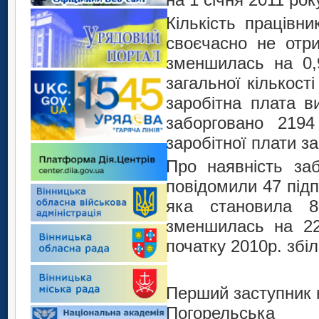
Кількість працівни
своєчасно не отри
зменшилась на 0,
загальної кількост
заробітна плата в
заборговано 219
заробітної плати з
Про наявність заб
повідомили 47 підп
яка становила 8
зменшилась на 22,
початку 2010р. збі
Перший засту
Погорельська