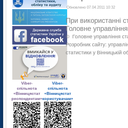
Обновлено 07.04.2011 10:32
При використанні с
Головне управління
©
Головне управління ста
Розробник сайту: управлі
статистики у Вінницькій о
Viber-
Viber-
спільнота
спільнота
«Вінницястат
«Вінницястат
респондентам»
користувачам»