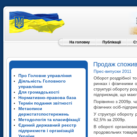
На головну
Публікації
С
Продаж споживч
Прес-випуски 2011
Про Головне управління
Оборот роздрібної то
Діяльність Головного
ринках і фізичними 
управління
структурі обороту роз
Для громадськості
підприємців, що маю
Нормативно-правова база
Порівняно з 2009р. ч
Термін подання звітності
фізичних осіб-підпри
Метаописи
держстатспостережень
У структурі обороту 
Методологія та класифікації
62,5% за 2009р.
Єдиний державний реєстр
В обороті організов
підприємств і організацій
продовольчих товарів
України