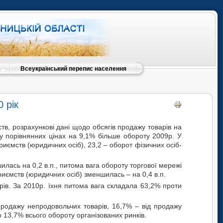
Всеукраїнський перепис населення
 рік
тв, розрахункові дані щодо обсягів продажу товарів на
у порівнянних цінах на 9,1% більше обороту 2009р. У
приємств (юридичних осіб), 23,2 – оборот фізичних осіб-
илась на 0,2 в.п., питома вага обороту торгової мережі
риємств (юридичних осіб) зменшилась – на 0,4 в.п.
рів. За 2010р. їхня питома вага складала 63,2% проти
 продажу непродовольчих товарів, 16,7% – від продажу
 13,7% всього обороту організованих ринків.