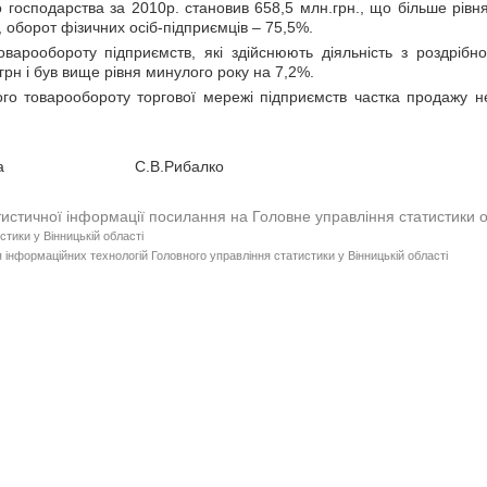
 господарства за 2010р. становив 658,5 млн.грн., що більше рівн
, оборот фізичних осіб-підприємців – 75,5%.
оварообороту підприємств, які здійснюють діяльність з роздрібно
грн і був вище рівня минулого року на 7,2%.
ного товарообороту торгової мережі підприємств частка продажу н
альника С.В.Рибалко
тистичної інформації посилання на Головне управління статистики 
стики у Вінницькій області
 інформаційних технологій Головного управління статистики у Вінницькій області