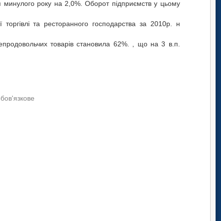
я минулого року на 2,0%. Оборот підприємств у цьому
ї торгівлі та ресторанного господарства за 2010р. н
епродовольчих товарів становила 62%. , що на 3 в.п.
обов'язкове