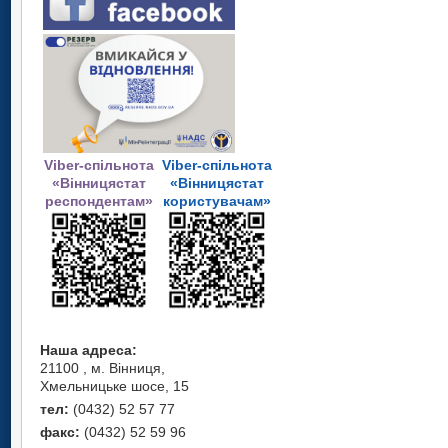
Viber-спільнота
Viber-спільнота
«Вінницястат
«Вінницястат
респондентам»
користувачам»
Наша адреса:
21100 , м. Вінниця,
Хмельницьке шосе, 15
тел:
(0432) 52 57 77
факс:
(0432) 52 59 96