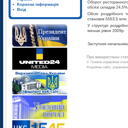
Оборот ресторанного
Корисна інформація
обсязі складав 24,5%
Вхід
Обсяг роздрібного т
становив 5563,5 млн.
У структурі роздріб
менше рівня 2009р.
Заступник нач
При використанні ста
©
Головне управління стати
Розробник сайту: управління