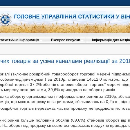
татистична інформація
Експрес випуски
Інформація для медіа
их товарів за усіма каналами реалізації за 2010
ргівлі (включає роздрібний товарооборот торгової мережі підприємс
особами-підприємцями ) за 2010р. становив 14512,0 млн.грн., що 
дрібної торгівлі 37,2% обсягів становив оборот торгової мережі під
ть мережу поза ринками, 39,6% припадало на оборот ринків.
астка обороту організованих і неформальних ринків за 2010р. збільш
ємців, що мають мережу поза ринками, збільшилась на 0,2в.п., підп
роздрібної торгівлі переважає частка продажу непродовольчих това
аних ринків більше половини обсягів (69,6%) становив оборот від
. На оборот від продажу сільськогосподарських продуктів припадало