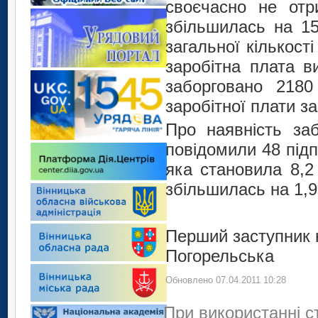
своєчасно не отр
збільшилась на 15
загальної кількост
заробітна плата в
заборговано 2180
заробітної плати за
Про наявність заб
повідомили 48 підп
яка становила 8,2 
збільшилась на 1,9
Перший засту
Погорельська
Обновлено 07.04.2011 10:28
При використанні с