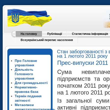
На головну
Публікації
Статистична інформація
Всеукраїнський перепис населення
Стан заборгованості з 
на 1 лютого 2011 року
Про Головне
Прес-випуски 2011
управління
Діяльність
Сума невиплаче
Головного
підприємств та ор
управління
Для громадськості
початком 2011 року
Нормативно-
на 1 лютого 2011 р
правова база
Термін подання
Із загальної сум
звітності
Метаописи
активні підприємс
держстатспостережень