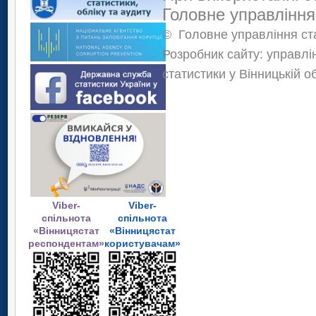
Головне управління
©
Головне управління ста
Розробник сайту: управлі
статистики у Вінницькій о
Viber-
Viber-
спільнота
спільнота
«Вінницястат
«Вінницястат
респондентам»
користувачам»