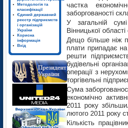
частка економіч
Методологія та
класифікації
заборгованості скл
Єдиний державний
реєстр підприємств
У загальній сумі
і організацій
Вінницької області
України
Корисна
Дещо більше ніж п
інформація
Вхід
плати припадає на
решти підприємст
будівельні організ
операції з нерухом
торгівельні підприє
Сума заборгованост
економічно активн
2011 року збільши
лютого 2011 року с
Кількість працівни