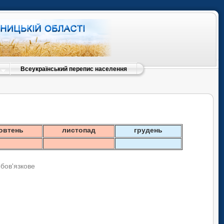
Всеукраїнський перепис населення
овтень
листопад
грудень
обов'язкове