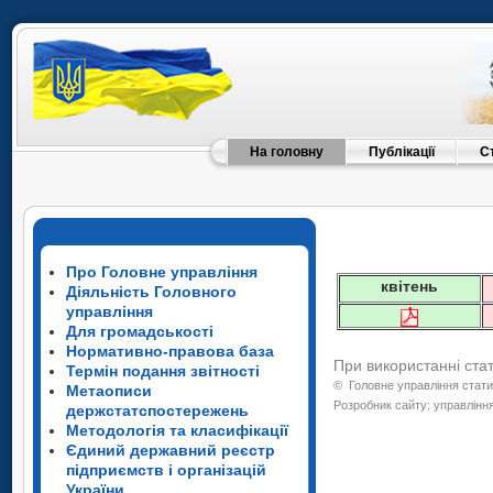
На головну
Публікації
С
Про Головне управління
квітень
Діяльність Головного
управління
Для громадськості
Нормативно-правова база
При використанні ста
Термін подання звітності
©
Головне управління стати
Метаописи
Розробник сайту: управління
держстатспостережень
Методологія та класифікації
Єдиний державний реєстр
підприємств і організацій
України