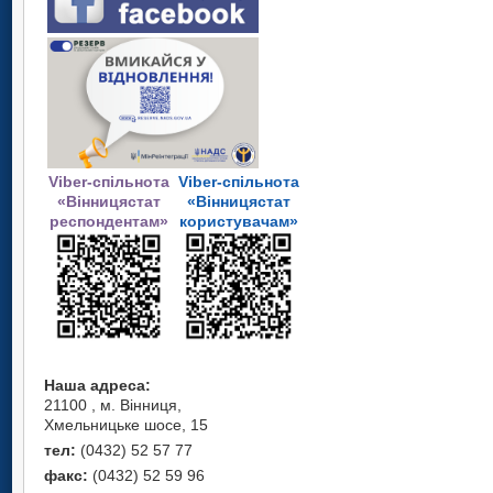
Viber-спільнота
Viber-спільнота
«Вінницястат
«Вінницястат
респондентам»
користувачам»
Наша адреса:
21100 , м. Вінниця,
Хмельницьке шосе, 15
тел:
(0432) 52 57 77
факс:
(0432) 52 59 96