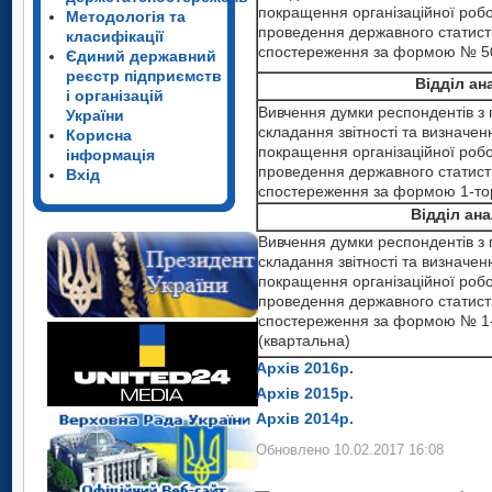
покращення організаційної роб
Методологія та
проведення державного статист
класифікації
спостереження за формою № 50-
Єдиний державний
реєстр підприємств
Відділ ан
і організацій
Вивчення думки респондентів з 
України
складання звітності та визначен
Корисна
покращення організаційної роб
інформація
проведення державного статист
Вхід
спостереження за формою 1-тор
Відділ ан
Вивчення думки респондентів з 
складання звітності та визначен
покращення організаційної роб
проведення державного статист
спостереження за формою № 1
(квартальна)
Архів 2016р.
Архів 2015р.
Архів 2014р.
Обновлено 10.02.2017 16:08