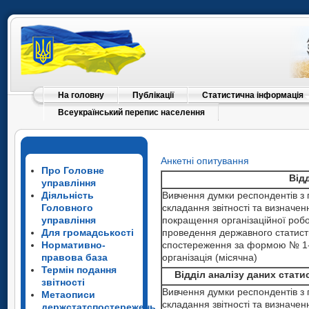
На головну
Публікації
Статистична інформація
Всеукраїнський перепис населення
Анкетні опитування
Про Головне
Від
управління
Діяльність
Вивчення думки респондентів з 
Головного
складання звітності та визначен
управління
покращення організаційної роб
Для громадськості
проведення державного статист
Нормативно-
спостереження за формою № 1
правова база
організація (місячна)
Термін подання
Відділ аналізу даних стат
звітності
Вивчення думки респондентів з 
Метаописи
складання звітності та визначен
держстатспостережень