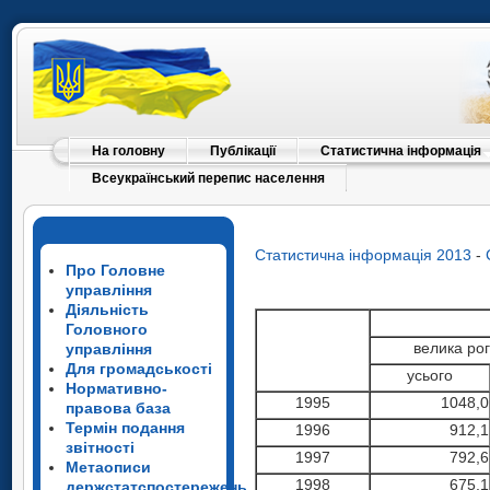
На головну
Публікації
Статистична інформація
Всеукраїнський перепис населення
Статистична інформація 2013
-
Про Головне
управління
Діяльність
Головного
велика ро
управління
Для громадськості
усього
Нормативно-
1995
1048,0
правова база
Термін подання
1996
912,1
звітності
1997
792,6
Метаописи
1998
675,1
держстатспостережень