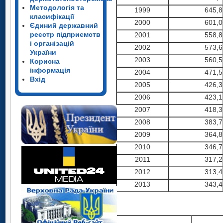
Методологія та
1999
645,8
класифікації
2000
601,0
Єдиний державний
реєстр підприємств
2001
558,8
і організацій
2002
573,6
України
2003
560,5
Корисна
інформація
2004
471,5
Вхід
2005
426,3
2006
423,1
2007
418,3
2008
383,7
2009
364,8
2010
346,7
2011
317,2
2012
313,4
2013
343,4