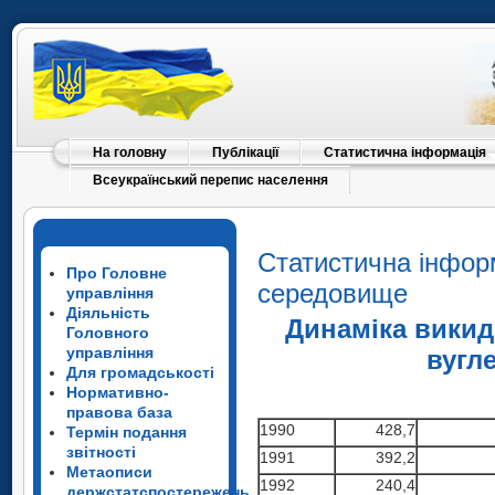
На головну
Публікації
Статистична інформація
Всеукраїнський перепис населення
Статистична інфор
Про Головне
середовище
управління
Діяльність
Динаміка викид
Головного
управління
вугл
Для громадськості
Нормативно-
правова база
1990
428,7
Термін подання
звітності
1991
392,2
Метаописи
1992
240,4
держстатспостережень