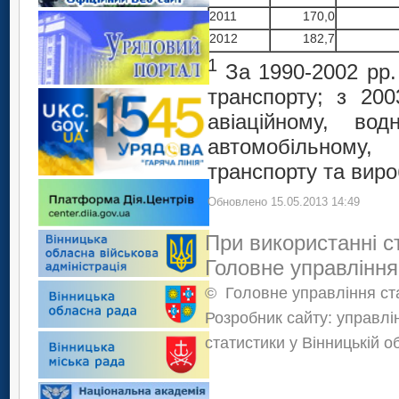
2011
170,0
2012
182,7
1
За 1990-2002 рр
транспорту; з 200
авіаційному, в
автомобільному,
транспорту та вироб
Обновлено 15.05.2013 14:49
При використанні с
Головне управління
©
Головне управління ста
Розробник сайту: управлі
статистики у Вінницькій о