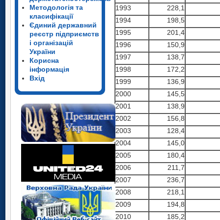
Методологія та
1993
228,1
класифікації
1994
198,5
Єдиний державний
1995
201,4
реєстр підприємств
і організацій
1996
150,9
України
1997
138,7
Корисна
інформація
1998
172,2
Вхід
1999
136,9
2000
145,5
2001
138,9
2002
156,8
2003
128,4
2004
145,0
2005
180,4
2006
211,7
2007
236,7
2008
218,1
2009
194,8
2010
185,2