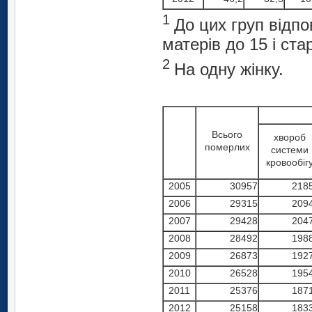
1
До цих груп відп
матерів до 15 і ста
2
На одну жінку.
Всього
хвороб
померлих
системи
кровообіг
2005
30957
218
2006
29315
209
2007
29428
204
2008
28492
198
2009
26873
192
2010
26528
195
2011
25376
187
2012
25158
183