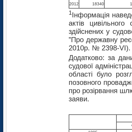
2012
18340
1
1
Інформація наведе
актів цивільного
здійснених у судов
”Про державну реєс
2010р. № 2398-VI).
Додатково: за дан
судової адміністрац
області було роз
позовного провадж
про розірвання шл
заяви.