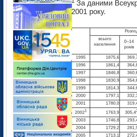
1
За даними Всеукр
2001 року.
Розпо
всього
0–14
населення
років
1995
1875,6
369,
1996
1861,4
364,
1997
1846,8
360,
1998
1830,9
354,
1999
1814,3
344,
2000
1797,1
332,
2001
1780,0
319,
1
2002
305,4
1763,9
2003
1746,8
293,
2004
1729,2
281,
2005
1713,1
272,