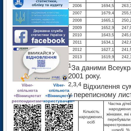
2006
1694,5
263,
2007
1679,4
255,
2008
1665,1
250,
2009
1652,9
247,
2010
1643,5
245,
2011
1634,1
242,
2012
1627,1
241,
2013
1619,9
242,
1
За даними Всеукра
2001 року.
2,3,4
Відхилення сум
Viber-
Viber-
спільнота
спільнота
у переписному лист
«Вінницястат
«Вінницястат
респондентам»
користувачам»
Частка діте
народжени
Кількість
жінками, які 
народжених,
перебували
осіб
зареєстрован
шлюбі, %