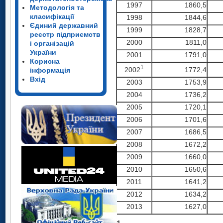
1997
1860,5
Методологія та
класифікації
1998
1844,6
Єдиний державний
1999
1828,7
реєстр підприємств
2000
1811,0
і організацій
України
2001
1791,0
Корисна
1
2002
1772,4
інформація
Вхід
2003
1753,9
2004
1736,2
2005
1720,1
2006
1701,6
2007
1686,5
2008
1672,2
2009
1660,0
2010
1650,6
2011
1641,2
2012
1634,2
2013
1627,0