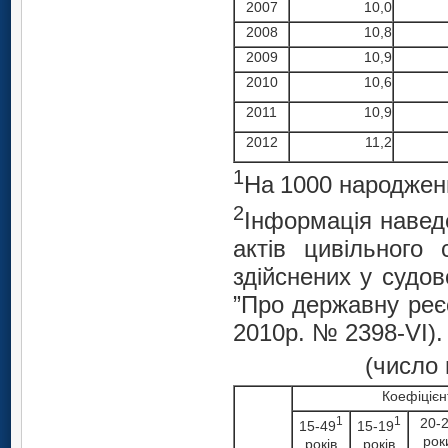
2007
10,0
2008
10,8
2009
10,9
2010
10,6
2011
10,9
2012
11,2
1
На
1000 народжен
2
Інформація наведе
актів цивільного
здійснених у судов
”Про державну реєс
2010р. № 2398-VI).
(число 
Коефіцієн
1
1
20-
15-49
15-19
рок
років
років