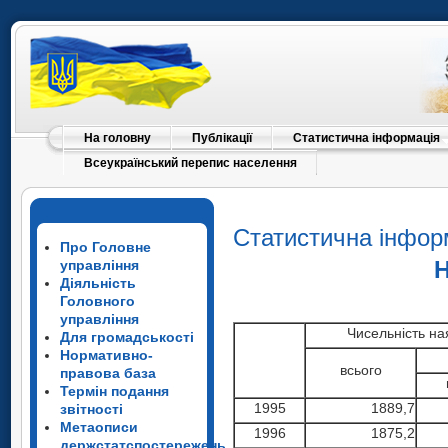
На головну
Публікації
Статистична інформація
Всеукраїнський перепис населення
Статистична інфор
Про Головне
Н
управління
Діяльність
Головного
управління
Чисельність н
Для громадськості
Нормативно-
всього
правова база
Термін подання
1995
1889,7
звітності
Метаописи
1996
1875,2
держстатспостережень