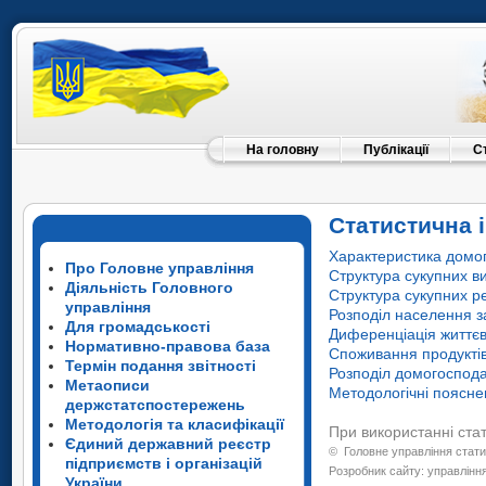
На головну
Публікації
С
Статистична і
Характеристика домог
Про Головне управління
Структура сукупних в
Діяльність Головного
Структура сукупних ре
управління
Розподіл населення з
Для громадськості
Диференціація життєв
Нормативно-правова база
Споживання продуктів
Термін подання звітності
Розподіл домогоспода
Метаописи
Методологічні поясн
держстатспостережень
Методологія та класифікації
При використанні ста
Єдиний державний реєстр
©
Головне управління стати
підприємств і організацій
Розробник сайту: управління
України