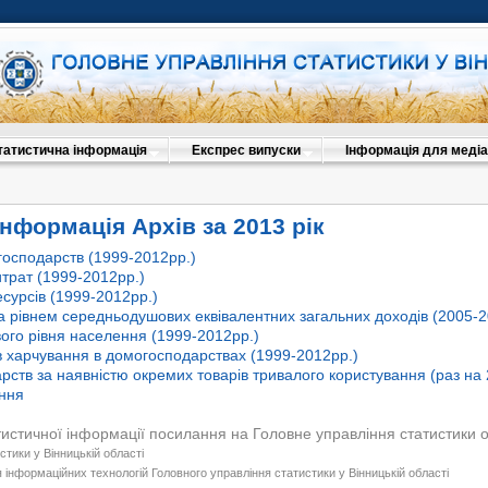
татистична інформація
Експрес випуски
Інформація для медіа
нформація Архів за 2013 рік
осподарств (1999-2012рр.)
итрат (1999-2012рр.)
сурсів (1999-2012рр.)
а рівнем середньодушових еквівалентних загальних доходів (2005-2
ого рівня населення (1999-2012рр.)
 харчування в домогосподарствах (1999-2012рр.)
рств за наявністю окремих товарів тривалого користування (раз на 
ення
тистичної інформації посилання на Головне управління статистики 
стики у Вінницькій області
 інформаційних технологій Головного управління статистики у Вінницькій області