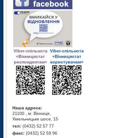
Viber-спільнота
Viber-спільнота
«Вінницястат
«Вінницястат
респондентам»
користувачам»
Наша адреса:
21100 , м. Вінниця,
Хмельницьке шосе, 15
тел:
(0432) 52 57 77
факс:
(0432) 52 59 96