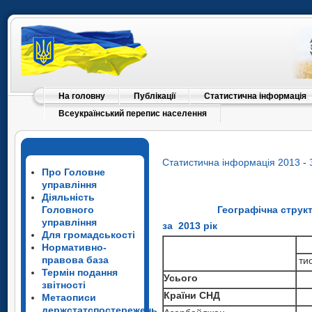
На головну
Публікації
Статистична інформація
Всеукраїнський перепис населення
Статистична інформація 2013
-
Про Головне
управління
Діяльність
Головного
Географічна структ
управління
за 2013 рік
Для громадськості
Нормативно-
правова база
ти
Термін подання
Усього
звітності
Країни СНД
Метаописи
держстатспостережень