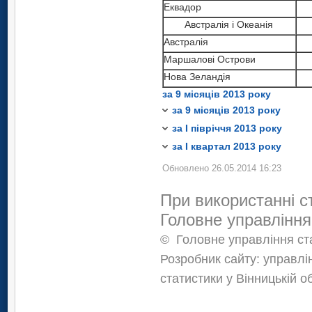
Еквадор
Уруґвай
США
Панама
Австралія і Океанія
Еквадор
Уруґвай
Сент–Вінсент і Ґренадіни
Австралія
Австралія і Океанія
Еквадор
США
Маршалові Острови
Австралія
Австралія і Океанія
Еквадор
Нова Зеландія
Маршалові Острови
Австралія
Австралія і Океанія
за 9 місяців 2013 року
Нова Зеландія
Маршалові Острови
Австралія
за 9 місяців 2013 року
Нова Зеландія
Маршалові Острови
за І півріччя 2013 року
Нова Зеландiя
за І квартал 2013 року
Обновлено 26.05.2014 16:23
При використанні с
Головне управління
©
Головне управління ста
Розробник сайту: управлі
статистики у Вінницькій о