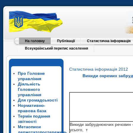
На головну
Публікації
Статистична інформація
Всеукраїнський перепис населення
Статистична інформація 2012
Про Головне
Викиди окремих забруд
управління
Діяльність
Головного
управління
Для громадськості
Нормативно-
правова база
Термін подання
звітності
Викиди забруднюючих речовин 
Метаописи
усього, т
держстатспостережень