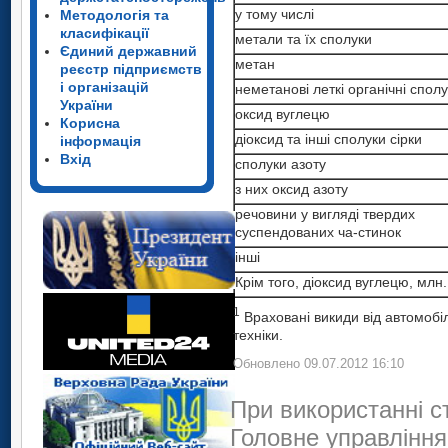
у тому числі
Методологія та
класифікації
метали та їх сполуки
Єдиний державний
метан
реєстр підприємств
і організацій
неметанові леткі органічні спол
України
оксид вуглецю
Корисна
діоксид та інші сполуки сірки
інформація
Вхід
сполуки азоту
з них оксид азоту
речовини у вигляді твердих
суспендованих ча-стинок
інші
Крім того, діоксид вуглецю, млн.
1
Враховані викиди від автомобіл
техніки.
Обновлено 09.07.2012 16:10
При використанні с
Головне управління