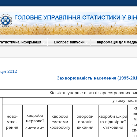
татистична інформація
Експрес випуски
Інформація для медіа
ція 2012
Захворюваність населення (1995-201
Кількість уперше в житті зареєстрованих в
у тому числі
х
к
хвороби
ново-
хвороби
хвороби
хвороби шкіри
.
м
нервової
утво-
системи
органів
та підшкірної
си
1
рення
кровообігу
дихання
клітковини
системи
сп
т