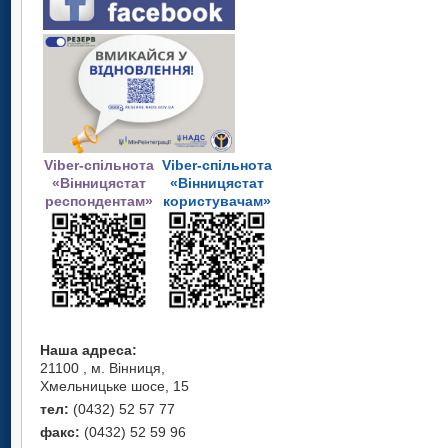
Viber-спільнота
Viber-спільнота
«Вінницястат
«Вінницястат
респондентам»
користувачам»
Наша адреса:
21100 , м. Вінниця,
Хмельницьке шосе, 15
тел:
(0432) 52 57 77
факс:
(0432) 52 59 96