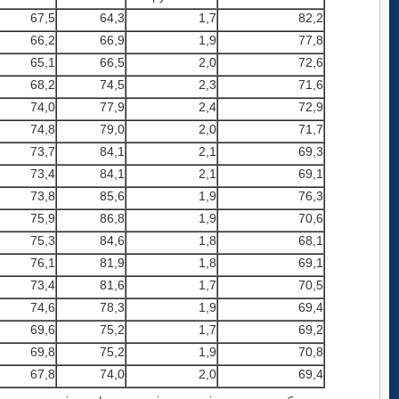
67,5
64,3
1,7
82,2
66,2
66,9
1,9
77,8
65,1
66,5
2,0
72,6
68,2
74,5
2,3
71,6
74,0
77,9
2,4
72,9
74,8
79,0
2,0
71,7
73,7
84,1
2,1
69,3
73,4
84,1
2,1
69,1
73,8
85,6
1,9
76,3
75,9
86,8
1,9
70,6
75,3
84,6
1,8
68,1
76,1
81,9
1,8
69,1
73,4
81,6
1,7
70,5
74,6
78,3
1,9
69,4
69,6
75,2
1,7
69,2
69,8
75,2
1,9
70,8
67,8
74,0
2,0
69,4