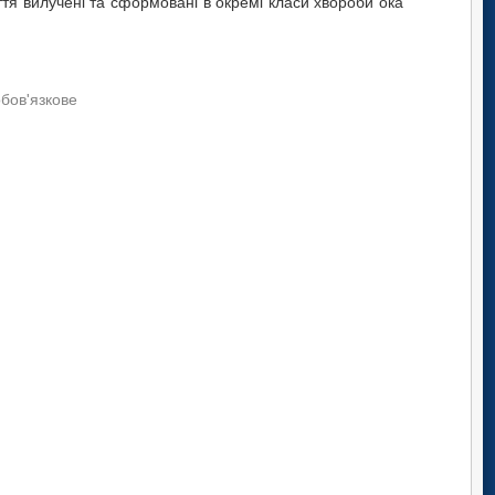
ття вилучені та сформовані в окремі класи хвороби ока
обов'язкове