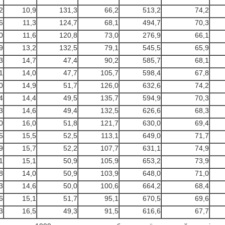
2
10,9
131,3
66,2
513,2
74,2
6
11,3
124,7
68,1
494,7
70,3
0
11,6
120,8
73,0
276,9
66,1
9
13,2
132,5
79,1
545,5
65,9
3
14,7
47,4
90,2
585,7
68,1
1
14,0
47,7
105,7
598,4
67,8
0
14,9
51,7
126,0
632,6
74,2
4
14,4
49,5
135,7
594,9
70,3
3
14,6
49,4
132,5
626,6
68,3
0
16,0
51,8
121,7
630,0
69,4
5
15,5
52,5
113,1
649,0
71,7
9
15,7
52,2
107,7
631,1
74,9
1
15,1
50,9
105,9
653,2
73,9
8
14,0
50,9
103,9
648,0
71,0
3
14,6
50,0
100,6
664,2
68,4
6
15,1
51,7
95,1
670,5
69,6
3
16,5
49,3
91,5
616,6
67,7