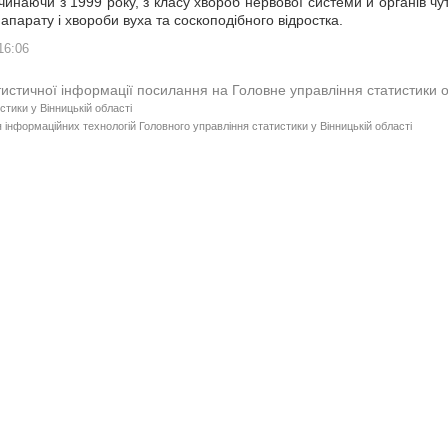
чинаючи з 1999 року, з класу хвороб нервової системи й органів чу
апарату і хвороби вуха та соскоподібного відростка.
16:06
тистичної інформації посилання на Головне управління статистики 
стики у Вінницькій області
 інформаційних технологій Головного управління статистики у Вінницькій області