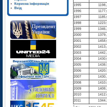
Корисна інформація
1995
1198,
Вхід
1996
1177,
1997
1185,
1998
1223,
1999
1346,
2000
1379,
2001
1458,
2002
1413,
2003
1442,
2004
1430,
2005
1438,
2006
1420,
2007
1430,
2008
1410,
2009
1408,
2010
1412,
2011
1344,
1