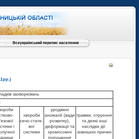
Всеукраїнський перепис населення
1рр.)
ипадків захворювань
:
вороби
уроджені
істково-
хвороби
аномалії (вади
травми, отруєння
’язової
сечо-стате-
розвитку),
та деякі інші
стеми і
вої
деформації та
наслідки дії
олучної
системи
хромосомні
зовнішніх причин
канини
порушення