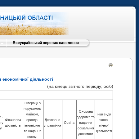
Всеукраїнський перепис населення
 економічної діяльності
(на кінець звітного періоду; осіб)
Операції з
нерухомим
Охорона
майном,
Інші види
ть
здоров'я та
Фінансова
оренда,
Державне
еконо-
ту
Освiта
надання
діяльність
інжиніринг
управління
мічної
ку
соціальної
та надання
діяльності
допомоги
послуг