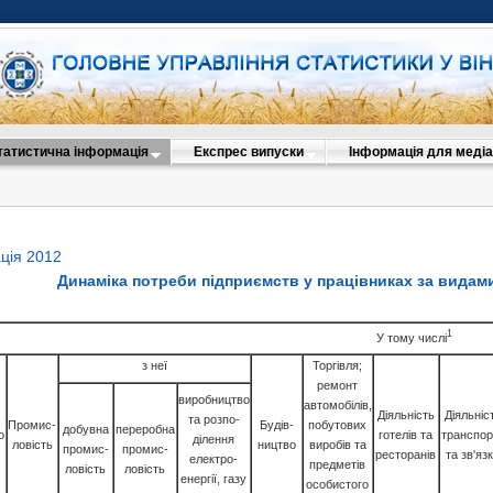
татистична інформація
Експрес випуски
Інформація для медіа
ція 2012
Динаміка потреби підприємств у працівниках за видами
1
У тому числі
з неї
Торгівля;
ремонт
виробництво
автомобілів,
Діяльність
Діяльніс
та розпо-
Промис-
Будів-
побутових
добувна
переробна
о
готелів та
транспор
ділення
ловість
ництво
виробів та
промис-
промис-
ресторанів
та зв'яз
електро-
предметів
ловість
ловість
енергії, газу
особистого