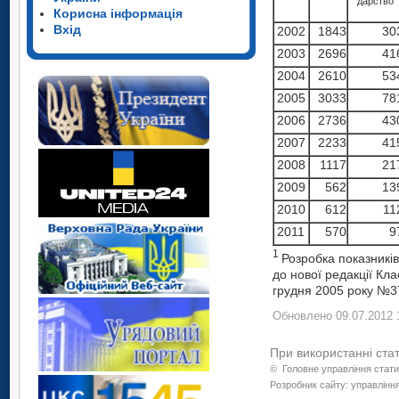
дарство
Корисна інформація
Вхід
2002
1843
30
2003
2696
41
2004
2610
53
2005
3033
78
2006
2736
43
2007
2233
41
2008
1117
21
2009
562
13
2010
612
11
2011
570
9
1
Розробка показників
до нової редакції Кла
грудня 2005 року №3
Обновлено 09.07.2012 
При використанні ста
©
Головне управління стати
Розробник сайту: управління