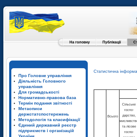
На головну
Публікації
С
Статистична інформа
Про Головне управління
Діяльність Головного
управління
Для громадськості
Нормативно-правова база
Термін подання звітності
Сільське
Метаописи
госпо-
держстатспостережень
дарство,
Всього
Методологія та класифікації
мисливств
Єдиний державний реєстр
та лісове
підприємств і організацій
госпо-
України