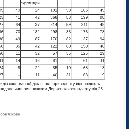
підприємцям
05
49
24
181
59
185
49
23
41
42
368
58
199
98
27
64
37
314
59
211
48
36
70
132
298
36
176
78
88
49
87
170
82
137
94
58
35
42
122
60
150
46
56
11
32
57
35
125
29
31
14
16
81
4
61
11
24
5
22
55
10
68
13
27
–
11
40
31
63
19
идів економічної діяльності приведені у відповідність
 і надано чинності наказом Держспоживстандарту від 26
обов'язкове