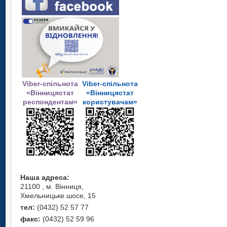
Viber-спільнота
Viber-спільнота
«Вінницястат
«Вінницястат
респондентам»
користувачам»
Наша адреса:
21100 , м. Вінниця,
Хмельницьке шосе, 15
тел:
(0432) 52 57 77
факс:
(0432) 52 59 96