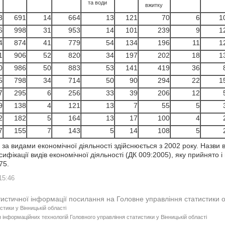
та води
вжитку
3
691
14
664
13
121
70
6
1
6
998
31
953
14
101
239
9
1
4
874
41
779
54
134
196
11
1
1
906
52
820
34
197
202
18
1
0
986
50
883
53
141
419
36
5
798
34
714
50
90
294
22
1
7
295
6
256
33
39
206
12
9
138
4
121
13
7
55
5
2
182
5
164
13
17
100
4
7
155
7
143
5
14
108
5
 за видами економічної діяльності здійснюється з 2002 року. Назви в
сифікації видів економічної діяльності (ДК 009:2005), яку прийнято
75.
15:46
тистичної інформації посилання на Головне управління статистики 
стики у Вінницькій області
 інформаційних технологій Головного управління статистики у Вінницькій області