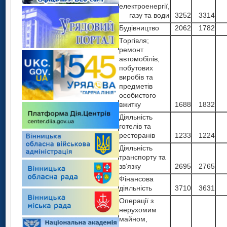
електроенергії,
газу та води
3252
3314
Будівництво
2062
1782
Торгівля;
ремонт
автомобілів,
побутових
виробів та
предметів
особистого
вжитку
1688
1832
Діяльність
готелів та
ресторанів
1233
1224
Діяльність
транспорту та
зв’язку
2695
2765
Фінансова
діяльність
3710
3631
Операції з
нерухомим
майном,