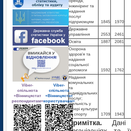
оренда,
інжиніринг та
надання
послуг
підприємцям
1845
1970
Державне
управління
2553
2461
Освіта
1887
2081
Охорона
здоров’я та
надання
соціальної
допомоги
1592
1762
Надання
комунальних
Viber-
Viber-
та
спільнота
спільнота
індивідуальних
«Вінницястат
«Вінницястат
послуг;
респондентам»
користувачам»
діяльність у
сфері культури
та спорту
1709
1943
Примітка.
Дані н
організаціях та ї