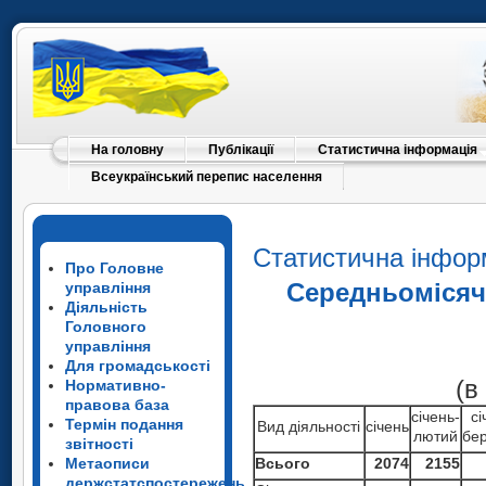
На головну
Публікації
Статистична інформація
Всеукраїнський перепис населення
Статистична інфор
Про Головне
Середньомісяч
управління
Діяльність
Головного
управління
Для громадськості
(в
Нормативно-
правова база
січень-
сі
Термін подання
Вид діяльності
січень
лютий
бе
звітності
Метаописи
Всього
2074
2155
держстатспостережень