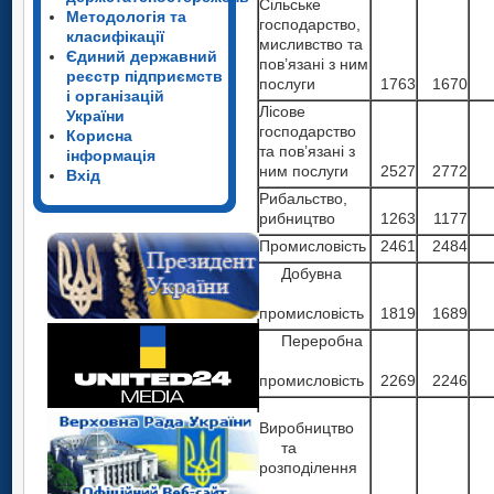
Сільське
Методологія та
господарство,
класифікації
мисливство та
Єдиний державний
пов’язані з ним
реєстр підприємств
послуги
1763
1670
і організацій
Лісове
України
господарство
Корисна
та пов’язані з
інформація
ним послуги
2527
2772
Вхід
Рибальство,
рибництво
1263
1177
Промисловість
2461
2484
Добувна
промисловість
1819
1689
Переробна
промисловість
2269
2246
Виробництво
та
розподілення