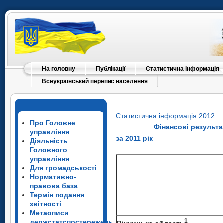
На головну
Публікації
Статистична інформація
Всеукраїнський перепис населення
Статистична інформація 2012
Про Головне
Фінансові результа
управління
за 2011 рік
Діяльність
Головного
управління
Для громадськості
Нормативно-
правова база
Термін подання
звітності
Метаописи
1
держстатспостережень
Вінницька область