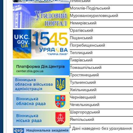
Літинський
Могилів-Подільський
Мурованокуриловецький
Немирівський
Оратівський
Піщанський
Погребищенський
Теплицький
Тиврівський
Томашпільський
Тростянецький
Тульчинський
Хмільницький
Чернівецький
Чечельницький
Шаргородський
Ямпільський
1
Дані наведено без урахування р