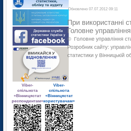
Обновлено 07.07.2012 09:11
При використанні с
Головне управління
©
Головне управління ста
Розробник сайту: управлі
статистики у Вінницькій о
Viber-
Viber-
спільнота
спільнота
«Вінницястат
«Вінницястат
респондентам»
користувачам»