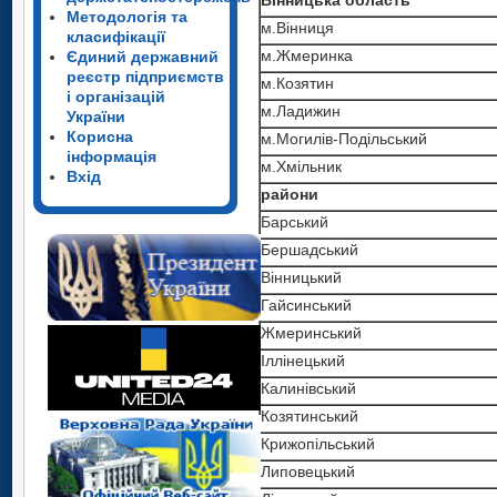
Методологія та
м.Вінниця
класифікації
м.Жмеринка
Єдиний державний
реєстр підприємств
м.Козятин
і організацій
м.Ладижин
України
Корисна
м.Могилів-Подільський
інформація
м.Хмільник
Вхід
райони
Барський
Бершадський
Вінницький
Гайсинський
Жмеринський
Іллінецький
Калинівський
Козятинський
Крижопільський
Липовецький