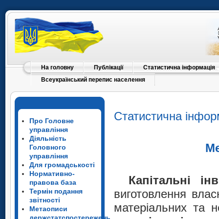
На головну
Публікації
Статистична інформація
Всеукраїнський перепис населення
Статистична інфор
Про Головне
управління
Діяльність
Ме
Головного
управління
Для громадськості
Нормативно-
Капітальні інв
правова база
Термін подання
виготовлення влас
звітності
матеріальних
та
н
Метаописи
держстатспостережень