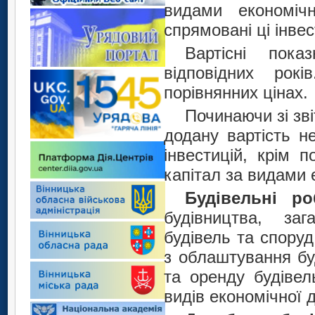
видами економічн
спрямовані ці інвес
Вартісні пок
відповідних рок
порівнянних цінах.
Починаючи зі зві
додану вартість н
інвестицій, крім п
капітал за видами 
Будівельні р
будівництва, заг
будівель та споруд
з облаштування бу
та оренду будівел
видів економічної д