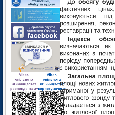
До
обсягу буд
фактичних ціна
виконуються під
розширення, рекон
реставрації та тех
Індекси обся
визначаються як 
виконаних з почат
періоду попередньо
з використанням ін
Viber-
Viber-
Загальна пло
спільнота
спільнота
площі нових
житлов
«Вінницястат
«Вінницястат
респондентам»
користувачам»
отриманої у резуль
житлового фонду т
складається з жит
До житлової площ