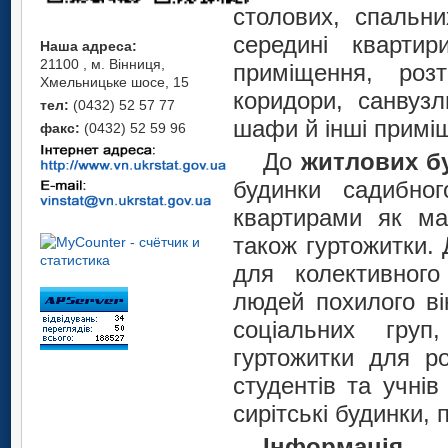
столових, спальни
середині кварти
Наша адреса:
21100 , м. Вінниця,
приміщення, розт
Хмельницьке шосе, 15
коридори, санвузл
тел:
(0432) 52 57 77
шафи й інші примі
факс:
(0432) 52 59 96
До
житлових б
будинки садибно
квартирами як мас
також гуртожитки. 
для колективног
людей похилого вік
соціальних груп
гуртожитки для ро
студентів та учні
сирітські будинки, 
Інформація