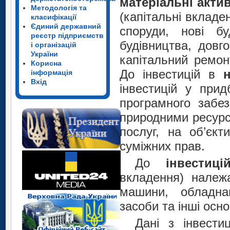
матеріальні акти
Методологія та
(капітальні вкладен
класифікації
Єдиний державний
споруди, нові бу
реєстр підприємств
будівництва, довго
і організацій
України
капітальний ремон
Корисна
До інвестицій в
інформація
Вхід
інвестицій у при
програмного забез
природними ресурс
послуг, на об’єкт
суміжних прав.
До
інвести
вкладення) належа
машини, обладнан
засоби та інші осно
Дані з інвести