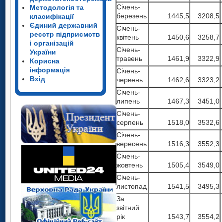
Січень-
Методологія та
березень
1445,5
3208,5
класифікації
Єдиний державний
Січень-
реєстр підприємств
квітень
1450,6
3258,7
і організацій
Січень-
України
травень
1461,9
3322,9
Корисна
інформація
Січень-
Вхід
червень
1462,6
3323,2
Січень-
липень
1467,3
3451,0
Січень-
серпень
1518,0
3532,6
Січень-
вересень
1516,3
3552,3
Січень-
жовтень
1505,4
3549,0
Січень-
листопад
1541,5
3495,3
За
звітний
рік
1543,7
3554,2