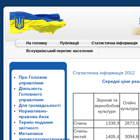
На головну
Публікації
Статистична інформація
Всеукраїнський перепис населення
Статистична інформація 2012
Про Головне
Середні ціни реа
управління
Діяльність
Головного
управління
Зернові та
Олійні
Для громадськості
зернобобові
культури
Нормативно-
культури
правова база
Термін подання
Січень
1338,9
2873,0
звітності
Січень-
Метаописи
лютий
1405,4
3094,8
держстатспостережень