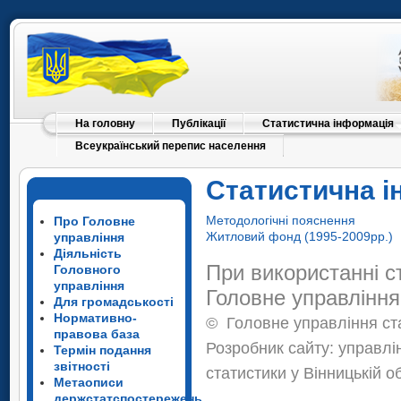
На головну
Публікації
Статистична інформація
Всеукраїнський перепис населення
Статистична і
Методологічні пояснення
Про Головне
Житловий фонд (1995-2009рр.)
управління
Діяльність
При використанні с
Головного
управління
Головне управління
Для громадськості
Нормативно-
©
Головне управління ста
правова база
Розробник сайту: управлі
Термін подання
звітності
статистики у Вінницькій о
Метаописи
держстатспостережень