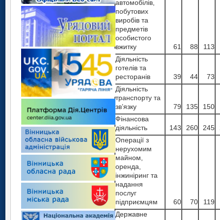
автомобілів,
побутових
виробів та
предметів
особистого
вжитку
61
88
113
Діяльність
готелів та
ресторанів
39
44
73
Діяльність
транспорту та
зв’язку
79
135
150
Фінансова
діяльність
143
260
245
Операції з
нерухомим
майном,
оренда,
інжиніринг та
надання
послуг
підприємцям
60
70
119
Державне