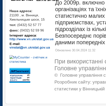
До 2009р. включно 
організаціях та їхн
Наша адреса:
статистично малих 
21100 , м. Вінниця,
Хмельницьке шосе, 15
підприємствах, уст
тел:
(0432) 52 57 77
підрозділах із кіль
факс:
(0432) 52 59 96
Безпосереднє порів
даними попередніх 
Обновлено 30.04.2024 11:32
При використанні 
Головне управлінн
©
Головне управління с
Розробник сайту: управ
статистики у Вінницькій