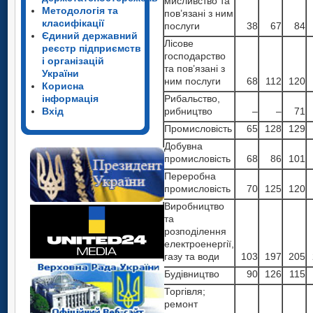
мисливство та
Методологія та
пов’язані з ним
класифікації
послуги
38
67
84
Єдиний державний
Лісове
реєстр підприємств
господарство
і організацій
та пов’язані з
України
ним послуги
68
112
120
Корисна
інформація
Рибальство,
Вхід
рибництво
–
–
71
Промисловість
65
128
129
Добувна
промисловість
68
86
101
Переробна
промисловість
70
125
120
Виробництво
та
розподілення
електроенергії,
газу та води
103
197
205
Будівництво
90
126
115
Торгівля;
ремонт