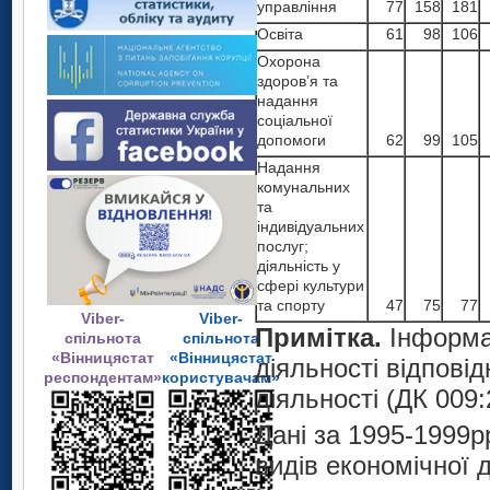
управління
77
158
181
Освіта
61
98
106
Охорона
здоров’я та
надання
соціальної
допомоги
62
99
105
Надання
комунальних
та
індивідуальних
послуг;
діяльність у
сфері культури
та спорту
47
75
77
Viber-
Viber-
Примітка.
Інформац
спільнота
спільнота
«Вінницястат
«Вінницястат
діяльності відповід
респондентам»
користувачам»
діяльності (ДК 009:
Дані за 1995-1999р
видів економічної д