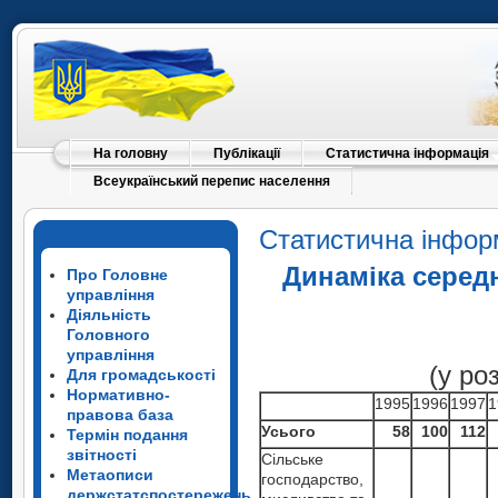
На головну
Публікації
Статистична інформація
Всеукраїнський перепис населення
Статистична інфор
Динаміка серед
Про Головне
управління
Діяльність
Головного
управління
(у ро
Для громадськості
Нормативно-
1995
1996
1997
1
правова база
Усього
58
100
112
Термін подання
звітності
Сільське
Метаописи
господарство,
держстатспостережень