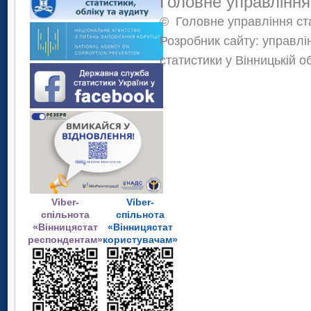
Головне управління
©
Головне управління ста
Розробник сайту: управлі
статистики у Вінницькій о
Viber-
Viber-
спільнота
спільнота
«Вінницястат
«Вінницястат
респондентам»
користувачам»