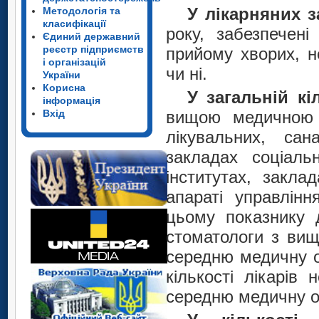
У лікарняних 
Методологія та
класифікації
року, забезпечені
Єдиний державний
реєстр підприємств
прийому хворих, н
і організацій
чи ні.
України
Корисна
У загальній кі
інформація
Вхід
вищою медичною о
лікувальних, сана
закладах соціальн
інститутах, закла
апараті управлін
цьому показнику д
стоматологи з вищ
середню медичну о
кількості лікарів
середню медичну ос