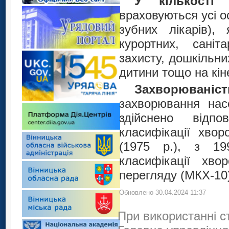
У кількості
враховуються усі 
зубних лікарів), 
курортних, саніт
захисту, дошкільн
дитини тощо на кін
Захворювані
захворювання нас
здійснено відпо
класифікації хвор
(1975 р.), з 19
класифікації хво
перегляду (МКХ-10
Обновлено 30.04.2024 11:37
При використанні с