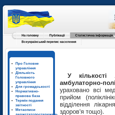
На головну
Публікації
Статистична інформація
Всеукраїнський перепис населення
Про Головне
управління
Діяльність
У
кількості
Головного
амбулаторно-п
управління
Для громадськості
ураховано всі ме
Нормативно-
правова база
прийом (поліклінік
Термін подання
відділення лікарн
звітності
Метаописи
здоров’я тощо).
держстатспостережень