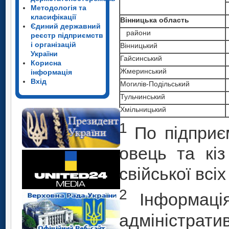
Методологія та
класифікації
Вінницька область
Єдиний державний
райони
реєстр підприємств
і організацій
Вінницький
України
Гайсинський
Корисна
Жмеринський
інформація
Вхід
Могилів-Подільський
Тульчинський
Хмільницький
1
По підприєм
овець та кіз
свійської всіх
2
Інформація
адміністрат