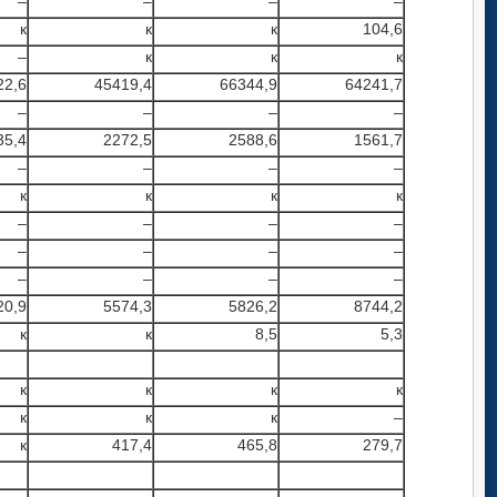
–
–
–
–
к
к
к
104,6
–
к
к
к
22,6
45419,4
66344,9
64241,7
–
–
–
–
35,4
2272,5
2588,6
1561,7
–
–
–
–
к
к
к
к
–
–
–
–
–
–
–
–
–
–
–
–
20,9
5574,3
5826,2
8744,2
к
к
8,5
5,3
к
к
к
к
к
к
к
–
к
417,4
465,8
279,7