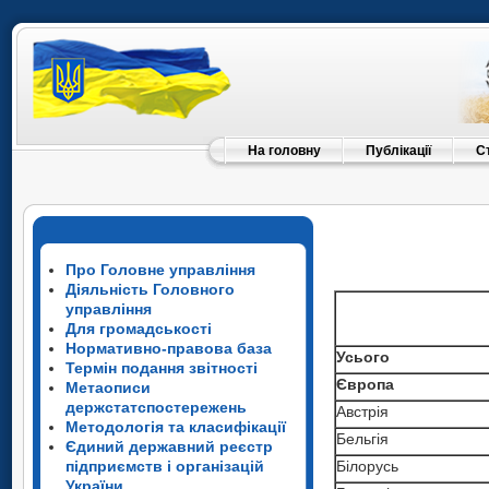
На головну
Публікації
С
Про Головне управління
Діяльність Головного
управління
Для громадськості
Нормативно-правова база
Усього
Термін подання звітності
Європа
Метаописи
держстатспостережень
Австрія
Методологія та класифікації
Бельгія
Єдиний державний реєстр
підприємств і організацій
Білорусь
України