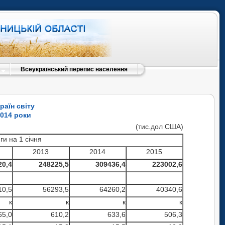
Всеукраїнський перепис населення
раїн світу
2014 роки
(тис.дол США)
ги на 1 січня
2013
2014
2015
20,4
248225,5
309436,4
223002,6
10,5
56293,5
64260,2
40340,6
к
к
к
к
65,0
610,2
633,6
506,3