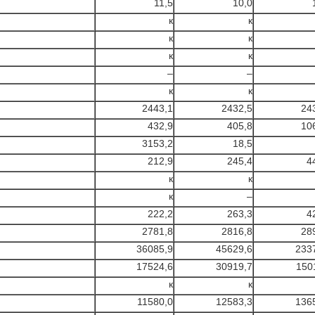
11,5
10,0
к
к
к
к
к
к
–
–
к
к
2443,1
2432,5
24
432,9
405,8
10
3153,2
18,5
212,9
245,4
4
к
к
к
–
222,2
263,3
4
2781,8
2816,8
28
36085,9
45629,6
233
17524,6
30919,7
150
к
к
11580,0
12583,3
136