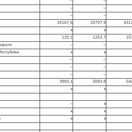
–
–
–
–
–
–
16167,5
20707,9
431
к
к
120,1
1253,7
15
мірати
–
–
Республіка
к
к
–
–
–
–
–
–
3993,1
5083,8
54
к
к
–
к
к
к
и
к
к