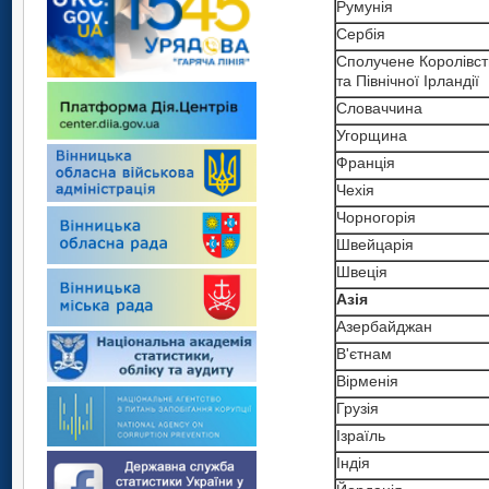
Румунія
Сербія
Сполучене Королівст
та Північної Ірландії
Словаччина
Угорщина
Франція
Чехія
Чорногорія
Швейцарія
Швеція
Азія
Азербайджан
В'єтнам
Вірменія
Грузія
Iзраїль
Iндія