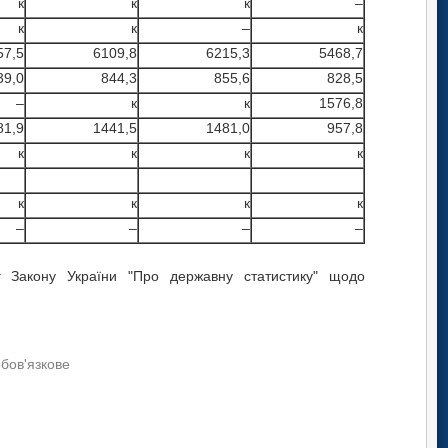
к
к
к
–
к
к
–
к
57,5
6109,8
6215,3
5468,7
39,0
844,3
855,6
828,5
–
к
к
1576,8
81,9
1441,5
1481,0
957,8
к
к
к
к
к
к
к
к
–
–
–
–
 Закону України "Про державну статистику" щодо
обов'язкове