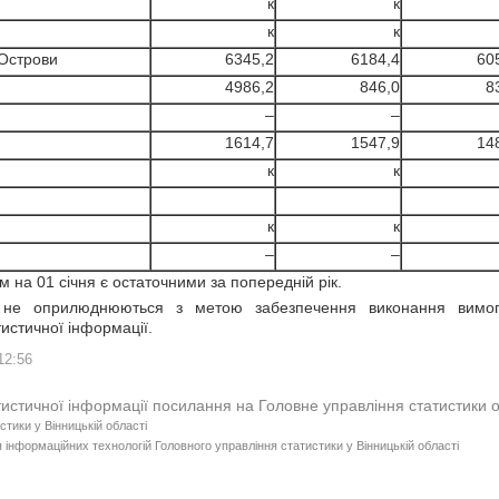
к
к
к
к
 Острови
6345,2
6184,4
60
4986,2
846,0
8
–
–
1614,7
1547,9
14
к
к
к
к
–
–
м на 01 січня є остаточними за попередній рік.
 не оприлюднюються з метою забезпечення виконання вимог
тистичної інформації.
12:56
тистичної інформації посилання на Головне управління статистики 
стики у Вінницькій області
 інформаційних технологій Головного управління статистики у Вінницькій області