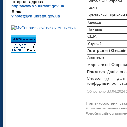
Багамські Острови
Беліз
Британські Віргінські
Канада
Панама
США
Уругвай
Австралія і Океанія
Австралія
Маршаллові Острови
Примітка.
Дані стано
Символ (к) – дані
конфіденційності ста
Обновлено 30.04.2024 
При використанні ста
©
Головне управління стати
Розробник сайту: управління