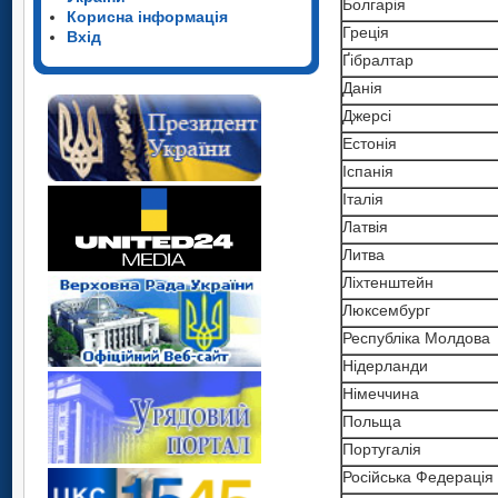
Болгарія
Корисна інформація
Греція
Вхід
Ґібралтар
Данія
Джерсі
Естонія
Iспанія
Iталія
Латвія
Литва
Ліхтенштейн
Люксембург
Республіка Молдова
Нідерланди
Німеччина
Польща
Португалія
Російська Федерація