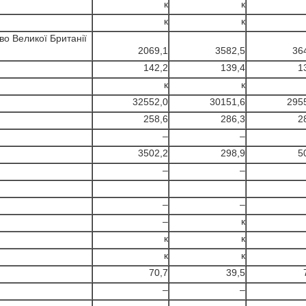
к
к
к
к
во Великої Британії
2069,1
3582,5
36
142,2
139,4
1
к
к
32552,0
30151,6
295
258,6
286,3
2
–
–
3502,2
298,9
5
–
–
–
–
–
к
к
к
к
к
70,7
39,5
–
–