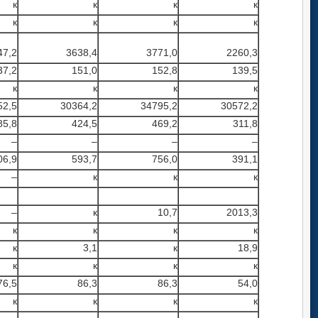
к
к
к
к
к
к
к
к
47,2
3638,4
3771,0
2260,3
37,2
151,0
152,8
139,5
к
к
к
к
52,5
30364,2
34795,2
30572,2
85,8
424,5
469,2
311,8
–
–
–
–
06,9
593,7
756,0
391,1
–
к
к
к
–
к
10,7
2013,3
к
к
к
к
к
3,1
к
18,9
к
к
к
к
76,5
86,3
86,3
54,0
к
к
к
к