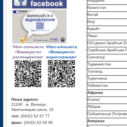
Йорданія
Казахстан
Китай
Кіпр
Кувейт
Ліван
Oб'єднані Арабські Е
Viber-спільнота
Viber-спільнота
Сирійська Арабська 
«Вінницястат
«Вінницястат
респондентам»
користувачам»
Сингапур
Таджикистан
Таїланд
Туреччина
Узбекистан
Африка
Наша адреса:
Єгипет
21100 , м. Вінниця,
Ліберія
Хмельницьке шосе, 15
Сейшельські Остров
тел:
(0432) 52 57 77
Америка
факс:
(0432) 52 59 96