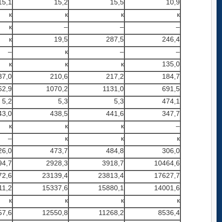
15,1
15,2
15,5
10,9
к
к
к
к
к
–
–
–
к
19,5
287,5
246,4
–
к
–
–
к
к
к
135,0
37,0
210,6
217,2
184,7
62,9
1070,2
1131,0
691,5
5,2
5,3
5,3
474,1
43,0
438,5
441,6
347,7
к
к
к
–
–
к
к
к
26,0
473,7
484,8
306,0
94,7
2928,3
3918,7
10464,6
72,6
23139,4
23813,4
17627,7
11,2
15337,6
15880,1
14001,6
к
к
к
к
57,6
12550,8
11268,2
8536,4