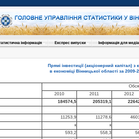
татистична інформація
Експрес випуски
Інформація для медіа
Прямі інвестиції (акціонерний капітал) з к
в економіці Вінницької області за 2009-
Обся
2010
2011
2012
184574,5
205319,1
2264
11253,9
11278,6
460
к
к
593,2
558,3
5