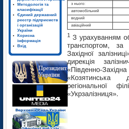
з нього:
Методологія та
класифікації
автомобільний
Єдиний державний
водний
реєстр підприємств
і організацій
авіаційний
України
1
Корисна
З урахуванням об
інформація
транспортом, за 
Вхід
Західної залізниц
дирекція залізни
«Південно-Західна
«Козятинська д
регіональної філ
«Укрзалізниця».