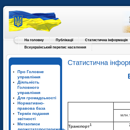
На головну
Публікації
Статистична інформація
Всеукраїнський перепис населення
Статистична інфор
Про Головне
управління
Діяльність
Головного
управління
Для громадськості
Нормативно-
правова база
Термін подання
млн.
звітності
Метаописи
1
Транспорт
держстатспостережень