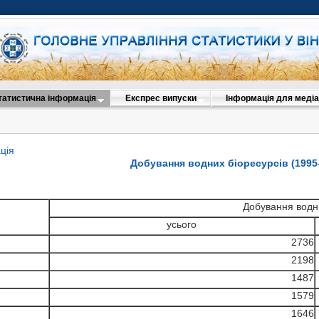
татистична інформація
Експрес випуски
Інформація для медіа
ція
Добування водних біоресурсів (1995
Добування водни
усього
2736
2198
1487
1579
1646