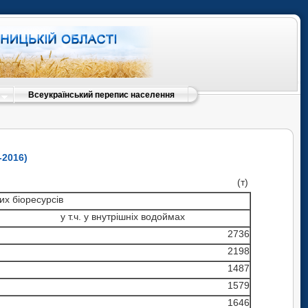
Всеукраїнський перепис населення
-2016)
(т)
х біоресурсів
у т.ч. у внутрішніх водоймах
2736
2198
1487
1579
1646