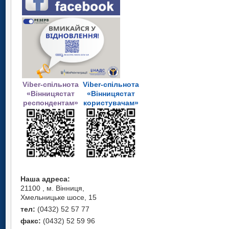
Viber-спільнота
Viber-спільнота
«Вінницястат
«Вінницястат
респондентам»
користувачам»
Наша адреса:
21100 , м. Вінниця,
Хмельницьке шосе, 15
тел:
(0432) 52 57 77
факс:
(0432) 52 59 96