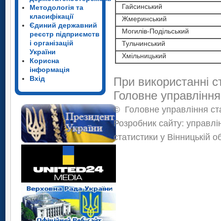
Гайсинський
Методологія та
класифікації
Жмеринський
Єдиний державний
Могилів-Подільський
реєстр підприємств
і організацій
Тульчинський
України
Хмільницький
Корисна
інформація
Вхід
При використанні с
Головне управління
©
Головне управління ста
Розробник сайту: управлі
статистики у Вінницькій о