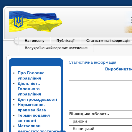
На головну
Публікації
Статистична інформація
Всеукраїнський перепис населення
Статистична інформація
Виробництво
Про Головне
управління
Діяльність
Головного
управління
Для громадськості
Нормативно-
правова база
Вінницька область
Термін подання
звітності
райони
Метаописи
Вінницький
держстатспостережень