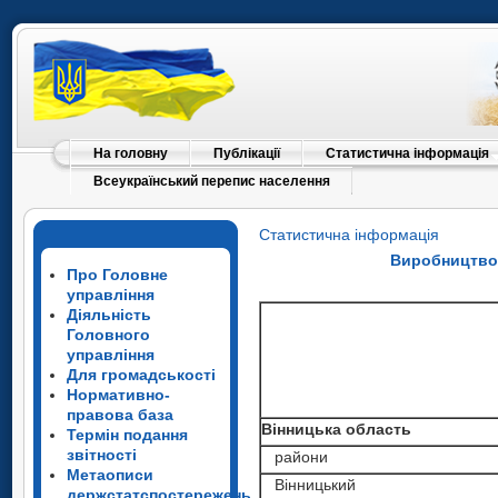
На головну
Публікації
Статистична інформація
Всеукраїнський перепис населення
Статистична інформація
Виробництво 
Про Головне
управління
Діяльність
Головного
управління
Для громадськості
Нормативно-
правова база
Вінницька область
Термін подання
звітності
райони
Метаописи
Вінницький
держстатспостережень