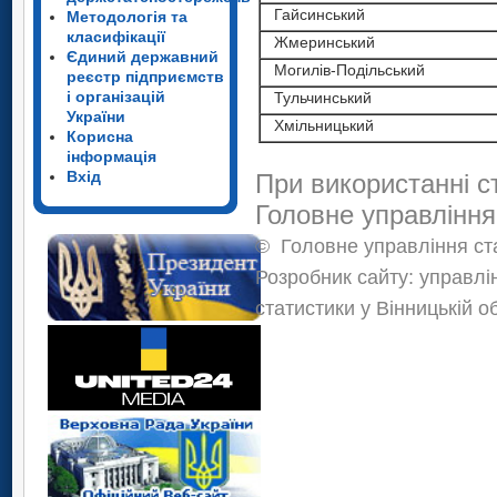
Гайсинський
Методологія та
класифікації
Жмеринський
Єдиний державний
Могилів-Подільський
реєстр підприємств
і організацій
Тульчинський
України
Хмільницький
Корисна
інформація
Вхід
При використанні с
Головне управління
©
Головне управління ста
Розробник сайту: управлі
статистики у Вінницькій о