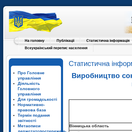
На головну
Публікації
Статистична інформація
Всеукраїнський перепис населення
Статистична інфор
Про Головне
Виробництво со
управління
Діяльність
Головного
управління
Для громадськості
Нормативно-
правова база
Термін подання
Вінницька
область
звітності
Метаописи
Вінницька
область
райони
держстатспостережень