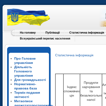
На головну
Публікації
Статистична інформація
Всеукраїнський перепис населення
Статистична інформація
Про Головне
управління
Діяльність
Головного
управління
Для громадськості
Продукти
Нормативно-
Ал
Індекс
харчування
правова база
споживчих
та
Термін подання
т
цін
безалкогольні
звітності
напої
Метаописи
держстатспостережень