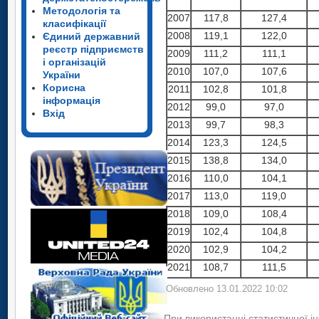
Методологія та
2007
117,8
127,4
класифікації
2008
119,1
122,0
Єдиний державний
реєстр підприємств
2009
111,2
111,1
і організацій
2010
107,0
107,6
України
Корисна
2011
102,8
101,8
інформація
2012
99,0
97,0
Вхід
2013
99,7
98,3
2014
123,3
124,5
2015
138,8
134,0
2016
110,0
104,1
2017
113,0
119,0
2018
109,0
108,4
2019
102,4
104,8
2020
102,9
104,2
2021
108,7
111,5
Обновлено 13.01.2022 10:02
При використанні статистичної і